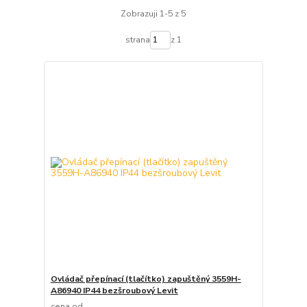
Zobrazuji 1-5 z 5
strana
z 1
Ovládač přepínací (tlačítko) zapuštěný 3559H-
A86940 IP44 bezšroubový Levit
cena od