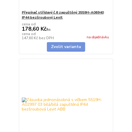
Přepínač střídavý č.6 zapuštěný 3559H-A06940
IP44 bezšroubový Levit
cena od
178,60 Kč
/
ks
cena od
na objednávku
147,60 Kč
bez DPH
Zvolit variantu