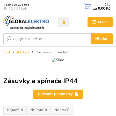
0
ks
+420 605 298 968
za
0,00 Kč
(Po-Pá, 7-17 hod.)
Menu
Hledat
Úvod
ABB Levit
Zásuvky a spínače IP44
Zásuvky a spínače IP44
Upřesnit parametry
Nejnovější
Nejlevnější
Nejdražší