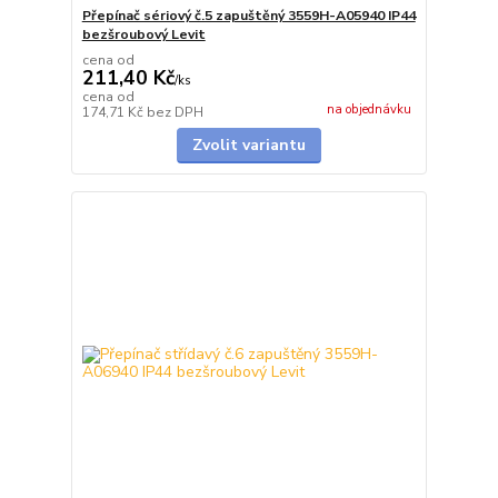
Přepínač sériový č.5 zapuštěný 3559H-A05940 IP44
bezšroubový Levit
cena od
211,40 Kč
/
ks
cena od
na objednávku
174,71 Kč
bez DPH
Zvolit variantu