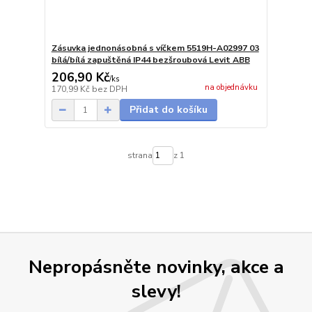
Zásuvka jednonásobná s víčkem 5519H-A02997 03
bílá/bílá zapuštěná IP44 bezšroubová Levit ABB
206,90 Kč
/
ks
na objednávku
170,99 Kč
bez DPH
Přidat do košíku
strana
z 1
Nepropásněte novinky, akce a
slevy!