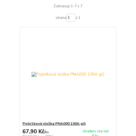
Zobrazuji 1-7 z 7
strana
z 1
Pojistková vložka PNA000 100A gG
67,90 Kč
skladem více než
/
ks
6 ks