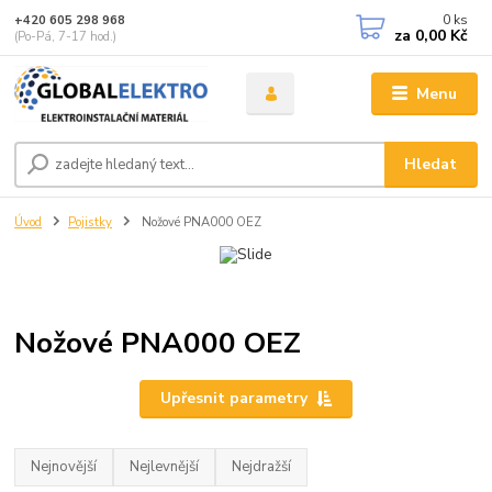
0
ks
+420 605 298 968
za
0,00 Kč
(Po-Pá, 7-17 hod.)
Menu
Hledat
Úvod
Pojistky
Nožové PNA000 OEZ
Nožové PNA000 OEZ
Upřesnit parametry
Nejnovější
Nejlevnější
Nejdražší