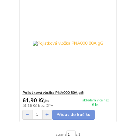
Pojistková vložka PNA000 80A gG
61,90 Kč
skladem více než
/
ks
6 ks
51,16 Kč
bez DPH
Přidat do košíku
strana
z 1