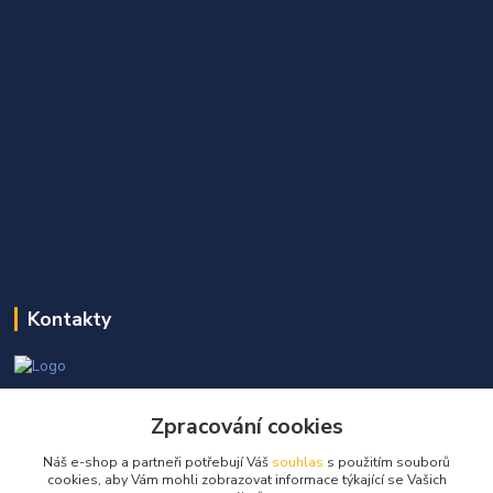
Kontakty
Martin Kňap
+420 605 298 968
Zpracování cookies
(Po-Pá, 7-17 hod.)
Náš e-shop a partneři potřebují Váš
souhlas
s použitím souborů
cookies, aby Vám mohli zobrazovat informace týkající se Vašich
info@globalelektro.cz