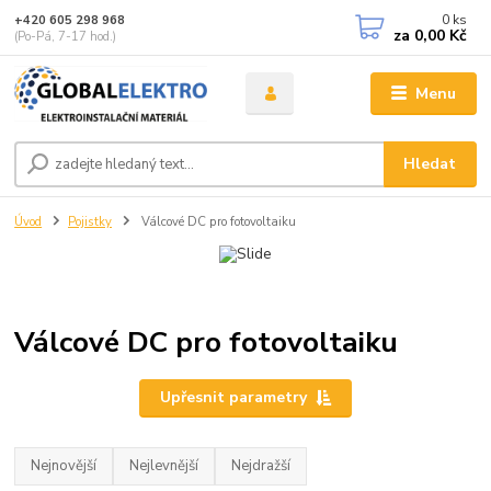
0
ks
+420 605 298 968
za
0,00 Kč
(Po-Pá, 7-17 hod.)
Menu
Hledat
Úvod
Pojistky
Válcové DC pro fotovoltaiku
Válcové DC pro fotovoltaiku
Upřesnit parametry
Nejnovější
Nejlevnější
Nejdražší