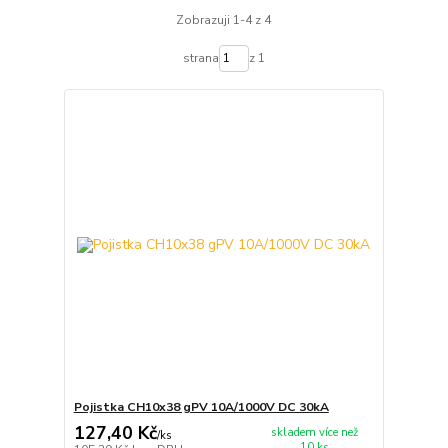
Zobrazuji 1-4 z 4
strana
z 1
Pojistka CH10x38 gPV 10A/1000V DC 30kA
127,40 Kč
skladem více než
/
ks
10 ks