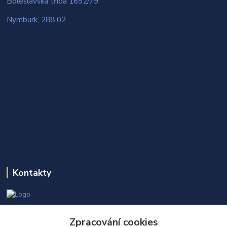
Boleslavská třída 1692/79
Nymburk, 288 02
Kontakty
Martin Kňap
+420 605 298 968
Zpracování cookies