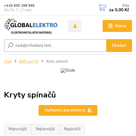
0
ks
+420 605 298 968
za
0,00 Kč
(Po-Pá, 7-17 hod.)
Menu
Hledat
Úvod
ABB Levit M
Kryty spínačů
Kryty spínačů
Upřesnit parametry
Nejnovější
Nejlevnější
Nejdražší