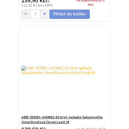
135,90 Kč
na objednávku do 2
/
ks
dnů
112,31 Kč
bez DPH
Přidat do košíku
ABB 3559H-A00662 63 kryt spínače žaluziového
Onyx/Kouřová černá Levit M