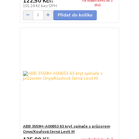
122,50 Kč
na objednávku do 2
/
ks
dnů
101,24 Kč
bez DPH
Přidat do košíku
ABB 3559H-A00653 63 kryt spínače s průzorem
Onyx/Kouřová černá Levit M