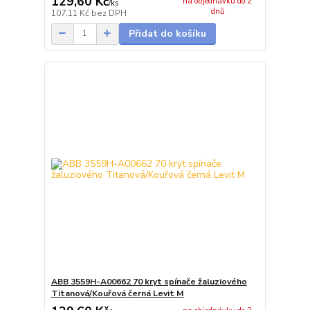
129,60 Kč
na objednávku do 2
/
ks
dnů
107,11 Kč
bez DPH
Přidat do košíku
ABB 3559H-A00662 70 kryt spínače žaluziového
Titanová/Kouřová černá Levit M