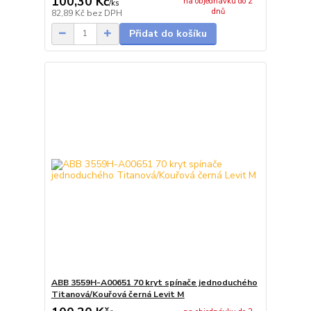
100,30 Kč
na objednávku do 2
/
ks
dnů
82,89 Kč
bez DPH
Přidat do košíku
ABB 3559H-A00651 70 kryt spínače jednoduchého
Titanová/Kouřová černá Levit M