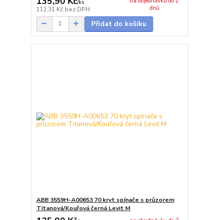
135,90 Kč
na objednávku do 2
/
ks
dnů
112,31 Kč
bez DPH
Přidat do košíku
ABB 3559H-A00653 70 kryt spínače s průzorem
Titanová/Kouřová černá Levit M