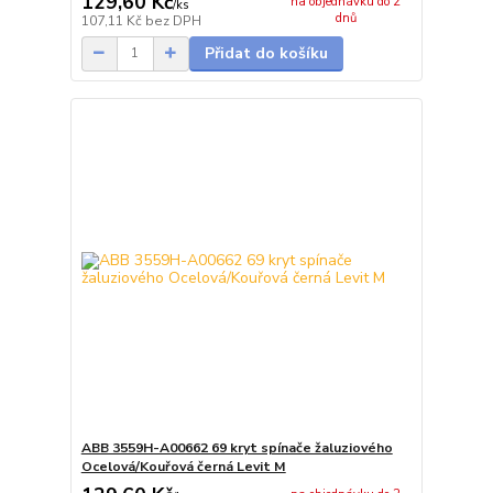
129,60 Kč
na objednávku do 2
/
ks
dnů
107,11 Kč
bez DPH
Přidat do košíku
ABB 3559H-A00662 69 kryt spínače žaluziového
Ocelová/Kouřová černá Levit M