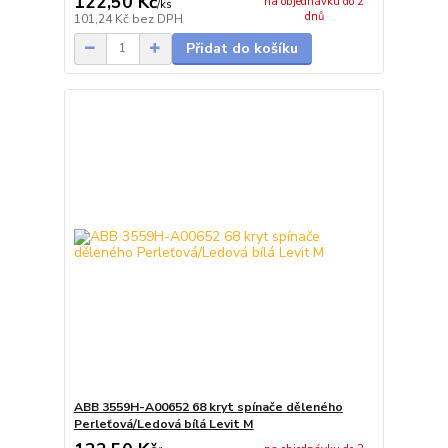
122,50 Kč
na objednávku do 2
/
ks
dnů
101,24 Kč
bez DPH
Přidat do košíku
ABB 3559H-A00652 68 kryt spínače děleného
Perleťová/Ledová bílá Levit M