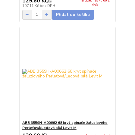
129,60 Kč
na objednávku do 2
/
ks
dnů
107,11 Kč
bez DPH
Přidat do košíku
ABB 3559H-A00662 68 kryt spínače žaluziového
Perleťová/Ledová bílá Levit M