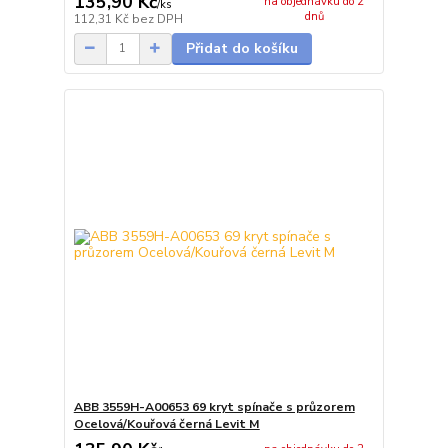
135,90 Kč
na objednávku do 2
/
ks
dnů
112,31 Kč
bez DPH
Přidat do košíku
ABB 3559H-A00653 69 kryt spínače s průzorem
Ocelová/Kouřová černá Levit M