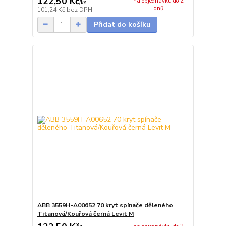
122,50 Kč
na objednávku do 2
/
ks
dnů
101,24 Kč
bez DPH
Přidat do košíku
ABB 3559H-A00652 70 kryt spínače děleného
Titanová/Kouřová černá Levit M