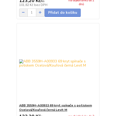
123,20 Kč
na objednávku do 2
/
ks
dnů
101,82 Kč
bez DPH
Přidat do košíku
ABB 3559H-A00933 69 kryt spínače s potiskem
Ocelová/Kouřová černá Levit M