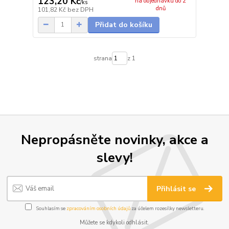
123,20 Kč
na objednávku do 2
/
ks
dnů
101,82 Kč
bez DPH
Přidat do košíku
strana
z 1
Nepropásněte novinky, akce a
slevy!
Přihlásit se
Souhlasím se
zpracováním osobních údajů
za účelem rozesílky newsletteru.
Můžete se kdykoli odhlásit.