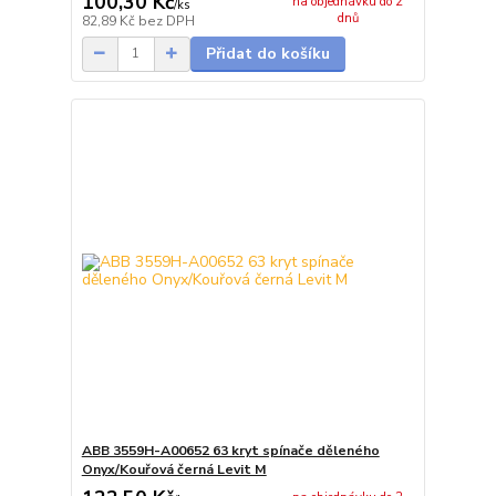
100,30 Kč
na objednávku do 2
/
ks
dnů
82,89 Kč
bez DPH
Přidat do košíku
ABB 3559H-A00652 63 kryt spínače děleného
Onyx/Kouřová černá Levit M