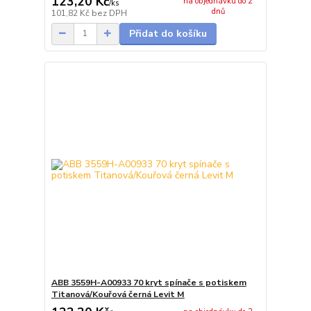
123,20 Kč
na objednávku do 2
/
ks
dnů
101,82 Kč
bez DPH
Přidat do košíku
ABB 3559H-A00933 70 kryt spínače s potiskem
Titanová/Kouřová černá Levit M