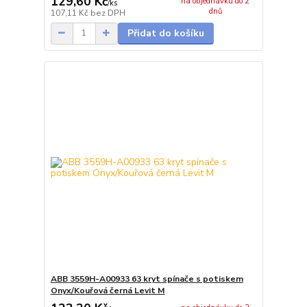
129,60 Kč
na objednávku do 2
/
ks
dnů
107,11 Kč
bez DPH
Přidat do košíku
ABB 3559H-A00933 63 kryt spínače s potiskem
Onyx/Kouřová černá Levit M