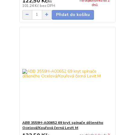
122,50 Kč
na objednávku do 2
/
ks
dnů
101,24 Kč
bez DPH
Přidat do košíku
ABB 3559H-A00652 69 kryt spínače děleného
Ocelová/Kouřová černá Levit M