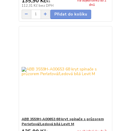
135,90 Kč
na objednávku do 2
/
ks
dnů
112,31 Kč
bez DPH
Přidat do košíku
ABB 3559H-A00653 68 kryt spínače s průzorem
Perleťová/Ledová bílá Levit M