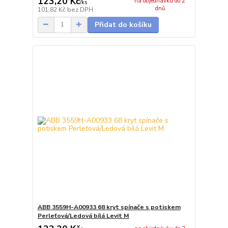
123,20 Kč
na objednávku do 2
/
ks
dnů
101,82 Kč
bez DPH
Přidat do košíku
ABB 3559H-A00933 68 kryt spínače s potiskem
Perleťová/Ledová bílá Levit M