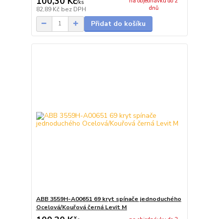
100,30 Kč
na objednávku do 2
/
ks
dnů
82,89 Kč
bez DPH
Přidat do košíku
ABB 3559H-A00651 69 kryt spínače jednoduchého
Ocelová/Kouřová černá Levit M