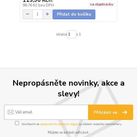
/
ks
na objednávku
98,76 Kč
bez DPH
Přidat do košíku
strana
z 1
Nepropásněte novinky, akce a
slevy!
Přihlásit se
Souhlasím se
zpracováním osobních údajů
za účelem rozesílky newsletteru.
Můžete se kdykoli odhlásit.