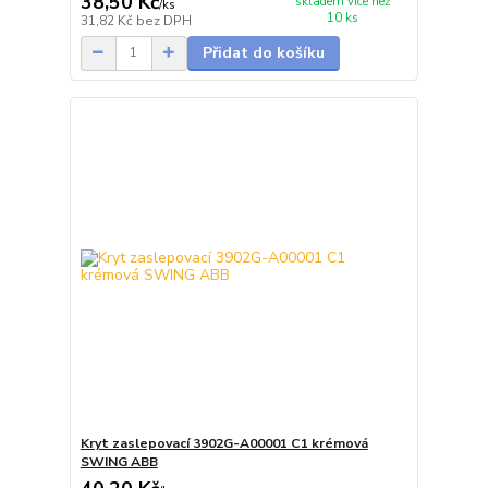
38,50 Kč
skladem více než
/
ks
10 ks
31,82 Kč
bez DPH
Přidat do košíku
Kryt zaslepovací 3902G-A00001 C1 krémová
SWING ABB