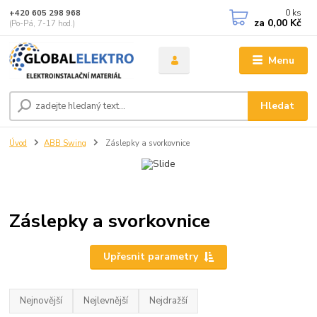
0
ks
+420 605 298 968
za
0,00 Kč
(Po-Pá, 7-17 hod.)
Menu
Hledat
Úvod
ABB Swing
Záslepky a svorkovnice
Záslepky a svorkovnice
Upřesnit parametry
Nejnovější
Nejlevnější
Nejdražší