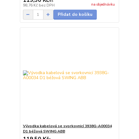
119,50 Kč
/
ks
na objednávku
98,76 Kč
bez DPH
Přidat do košíku
Vývodka kabelová se svorkovnicí 3938G-A00034
D1 béžová SWING ABB
119,50 Kč