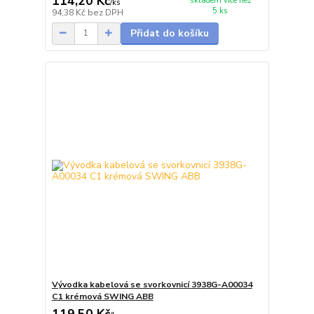
114,20 Kč
skladem více než
/
ks
5 ks
94,38 Kč
bez DPH
Přidat do košíku
Vývodka kabelová se svorkovnicí 3938G-A00034
C1 krémová SWING ABB