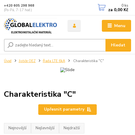
0
ks
+420 605 298 968
za
0,00 Kč
(Po-Pá, 7-17 hod.)
Menu
Hledat
Úvod
Jističe OEZ
Řada LTE 6kA
Charakteristika "C"
Charakteristika "C"
Upřesnit parametry
Nejnovější
Nejlevnější
Nejdražší