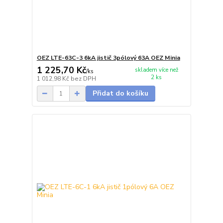
OEZ LTE-63C-3 6kA jistič 3pólový 63A OEZ Minia
1 225,70 Kč
skladem více než
/
ks
2 ks
1 012,98 Kč
bez DPH
Přidat do košíku