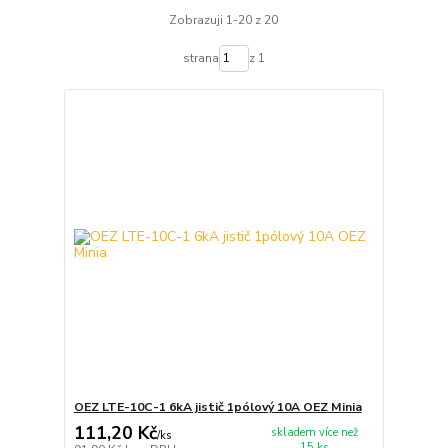
Zobrazuji 1-20 z 20
strana
z 1
OEZ LTE-10C-1 6kA jistič 1pólový 10A OEZ Minia
111,20 Kč
skladem více než
/
ks
15 ks