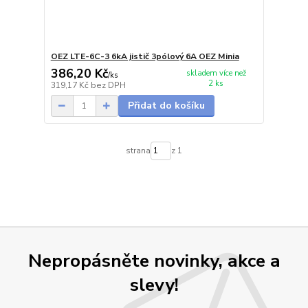
OEZ LTE-6C-3 6kA jistič 3pólový 6A OEZ Minia
386,20 Kč
skladem více než
/
ks
2 ks
319,17 Kč
bez DPH
Přidat do košíku
strana
z 1
Nepropásněte novinky, akce a
slevy!