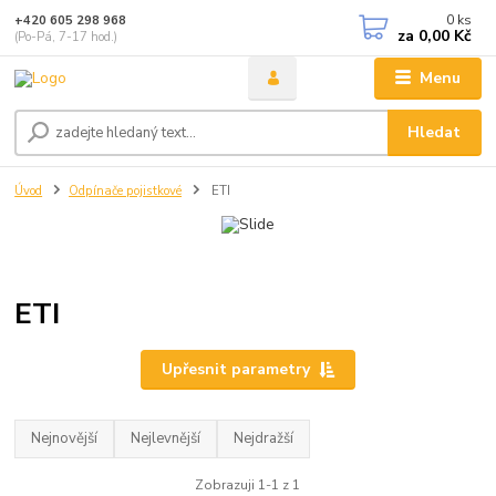
0
ks
+420 605 298 968
za
0,00 Kč
(Po-Pá, 7-17 hod.)
Menu
Hledat
Úvod
Odpínače pojistkové
ETI
ETI
Upřesnit parametry
Nejnovější
Nejlevnější
Nejdražší
Zobrazuji 1-1 z 1