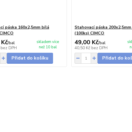
cí páska 160x2,5mm bílá
Stahovací páska 200x2,5mm 
 CIMCO
(100ks) CIMCO
 Kč
49,00 Kč
skladem více
sk
/
bal
/
bal
než 10 bal
n
č
bez DPH
40,50 Kč
bez DPH
Přidat do košíku
Přidat do ko