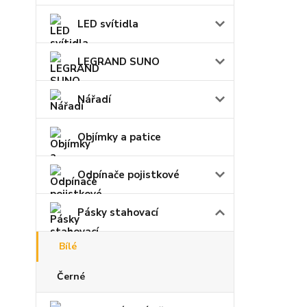
LED svítidla
LEGRAND SUNO
Nářadí
Objímky a patice
Odpínače pojistkové
Pásky stahovací
Bílé
Černé