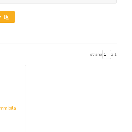
y
strana
z 1