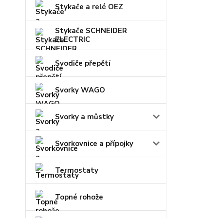
Stykače a relé OEZ
Stykače SCHNEIDER
ELECTRIC
Svodiče přepětí
Svorky WAGO
Svorky a můstky
Svorkovnice a přípojky
Termostaty
Topné rohože