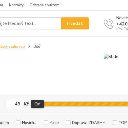
ba
Kontakty
Ochrana soukromí
Nevíte
Hledat
+420
(Po-Pá
ásky stahovací
Bílé
Kč
Od
adem
Novinka
Akce
Doprava ZDARMA
TOP 