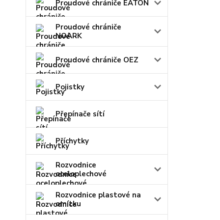
Proudové chrániče EATON
Proudové chrániče
NOARK
Proudové chrániče OEZ
Pojistky
Přepínače sítí
Příchytky
Rozvodnice
oceloplechové
Rozvodnice plastové na
omítku