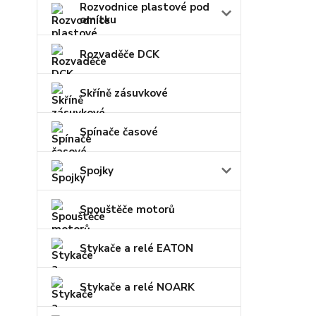
Rozvodnice plastové pod
omítku
Rozvaděče DCK
Skříně zásuvkové
Spínače časové
Spojky
Spouštěče motorů
Stykače a relé EATON
Stykače a relé NOARK