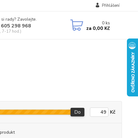
Přihlášení
 si rady? Zavolejte.
0
ks
 605 298 968
za
0,00 Kč
, 7-17 hod.)
Do
Kč
produkt