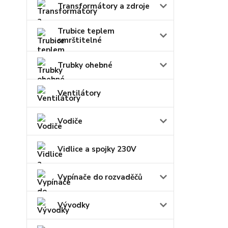
Transformátory a zdroje
Trubice teplem
smrštitelné
Trubky ohebné
Ventilátory
Vodiče
Vidlice a spojky 230V
Vypínače do rozvaděčů
Vývodky