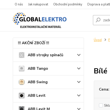
O nás
Jak nakupovat
Obchodní podmínky
Doprava a plat
Úvod
P
!!! AKČNÍ ZBOŽÍ !!!
ABB strojky spínačů
ABB Tango
Bílé
ABB Swing
Cena:
ABB Levit
Skl
ABB Levit M