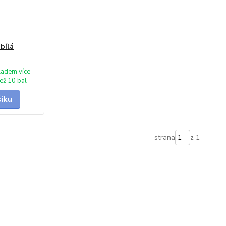
bílá
ladem více
ež 10 bal
šíku
strana
z 1