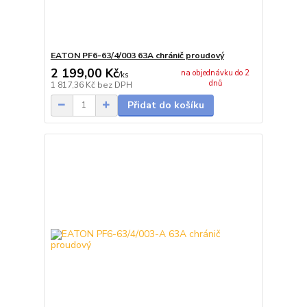
EATON PF6-63/4/003 63A chránič proudový
2 199,00 Kč
na objednávku do 2
/
ks
dnů
1 817,36 Kč
bez DPH
Přidat do košíku