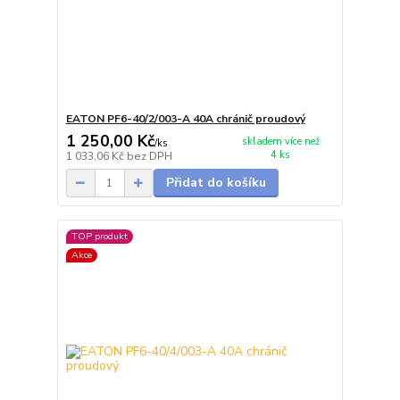
EATON PF6-40/2/003-A 40A chránič proudový
1 250,00 Kč
skladem více než
/
ks
4 ks
1 033,06 Kč
bez DPH
Přidat do košíku
TOP produkt
Akce