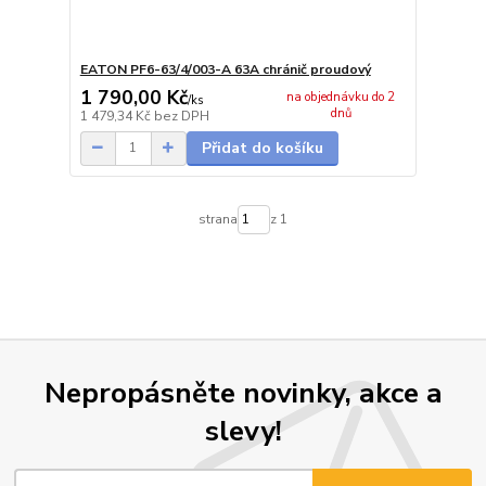
EATON PF6-63/4/003-A 63A chránič proudový
1 790,00 Kč
na objednávku do 2
/
ks
dnů
1 479,34 Kč
bez DPH
Přidat do košíku
strana
z 1
Nepropásněte novinky, akce a
slevy!