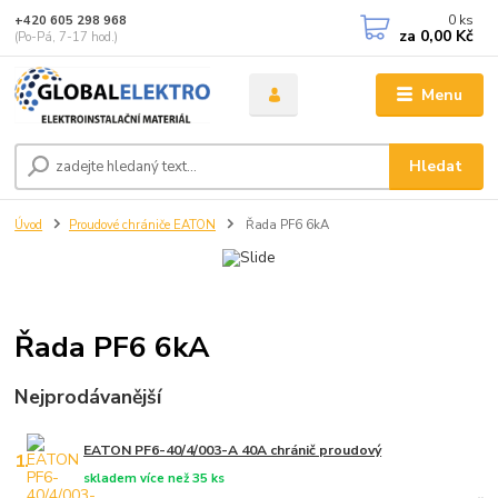
0
ks
+420 605 298 968
za
0,00 Kč
(Po-Pá, 7-17 hod.)
Menu
Hledat
Úvod
Proudové chrániče EATON
Řada PF6 6kA
Řada PF6 6kA
Nejprodávanější
EATON PF6-40/4/003-A 40A chránič proudový
1.
skladem více než 35 ks