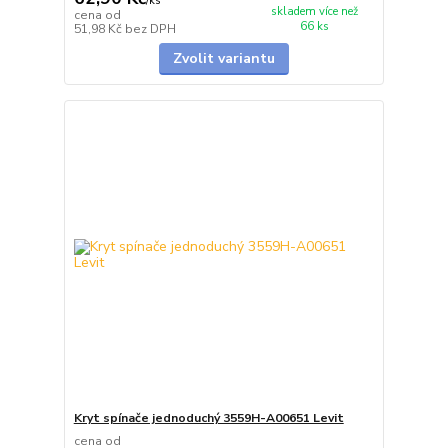
/
ks
skladem více než
cena od
66 ks
51,98 Kč
bez DPH
Zvolit variantu
Kryt spínače jednoduchý 3559H-A00651 Levit
cena od