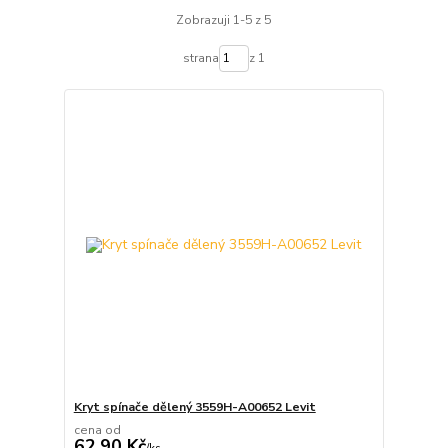
Zobrazuji 1-5 z 5
strana
z 1
Kryt spínače dělený 3559H-A00652 Levit
cena od
62,90 Kč