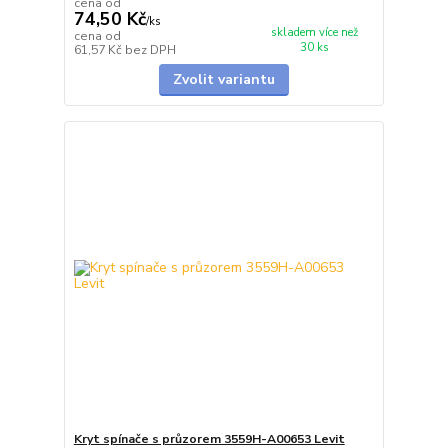
cena od
74,50 Kč
/
ks
skladem více než
cena od
30 ks
61,57 Kč
bez DPH
Zvolit variantu
Kryt spínače s průzorem 3559H-A00653 Levit