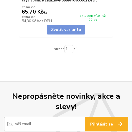
Kryt spínače žaluziový 3559H-A00662 Levit
cena od
65,70 Kč
/
ks
skladem více než
cena od
22 ks
54,30 Kč
bez DPH
Zvolit variantu
strana
z 1
Nepropásněte novinky, akce a
slevy!
Přihlásit se