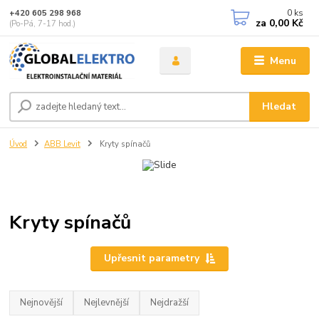
0
ks
+420 605 298 968
za
0,00 Kč
(Po-Pá, 7-17 hod.)
Menu
Hledat
Úvod
ABB Levit
Kryty spínačů
Kryty spínačů
Upřesnit parametry
Nejnovější
Nejlevnější
Nejdražší