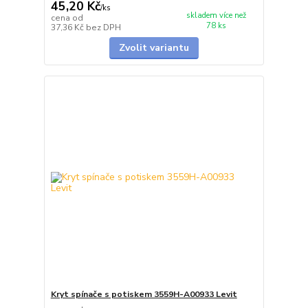
45,20 Kč
/
ks
skladem více než
cena od
78 ks
37,36 Kč
bez DPH
Zvolit variantu
Kryt spínače s potiskem 3559H-A00933 Levit