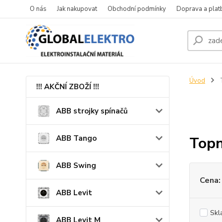
O nás
Jak nakupovat
Obchodní podmínky
Doprava a plat
Úvod
!!! AKČNÍ ZBOŽÍ !!!
ABB strojky spínačů
ABB Tango
Topn
ABB Swing
Cena:
ABB Levit
Skl
ABB Levit M