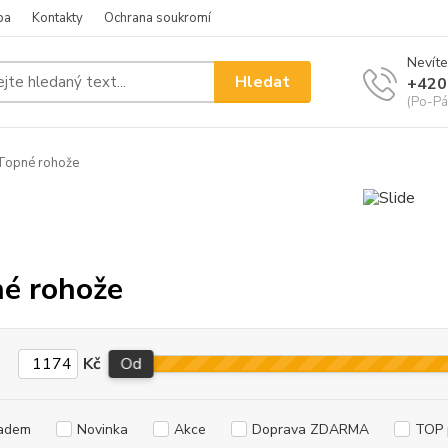
ba
Kontakty
Ochrana soukromí
Nevíte
Hledat
+420
(Po-Pá
Topné rohože
é rohože
Kč
Od
adem
Novinka
Akce
Doprava ZDARMA
TOP 