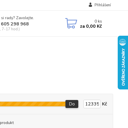
Přihlášení
 si rady? Zavolejte.
0
ks
 605 298 968
za
0,00 Kč
, 7-17 hod.)
Do
Kč
produkt