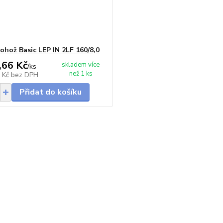
ohož Basic LEP IN 2LF 160/8,0
,66 Kč
skladem více
/
ks
než 1 ks
7 Kč
bez DPH
Přidat do košíku