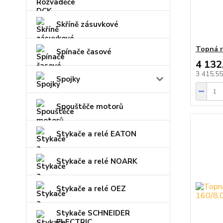
Skříně zásuvkové
Topná r
Spínače časové
4 132
3 415,5
Spojky
Spouštěče motorů
Stykače a relé EATON
Stykače a relé NOARK
Stykače a relé OEZ
Stykače SCHNEIDER
ELECTRIC