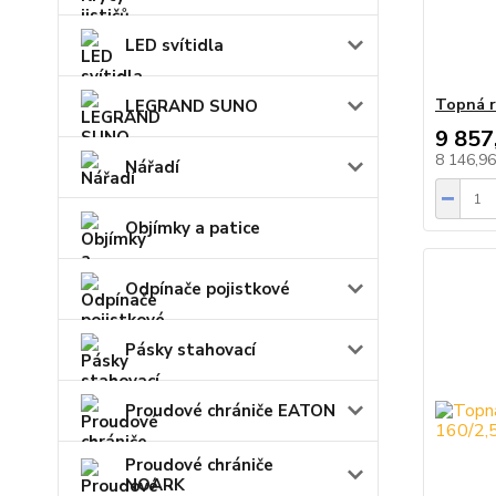
LED svítidla
Topná r
LEGRAND SUNO
9 857
8 146,9
Nářadí
Objímky a patice
Odpínače pojistkové
Pásky stahovací
Proudové chrániče EATON
Proudové chrániče
NOARK