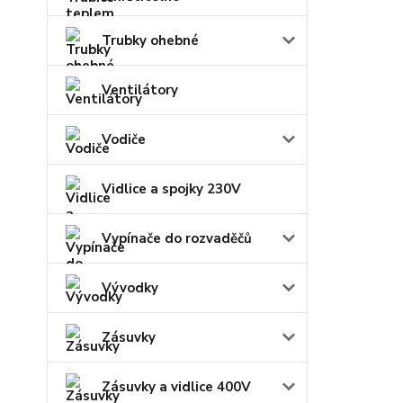
Trubky ohebné
Ventilátory
Vodiče
Vidlice a spojky 230V
Vypínače do rozvaděčů
Vývodky
Zásuvky
Zásuvky a vidlice 400V