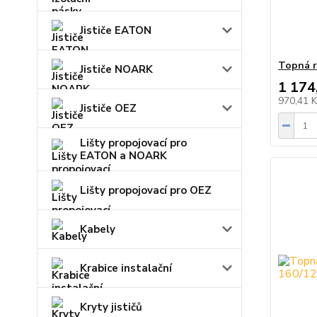
Jističe EATON
Topná r
Jističe NOARK
1 174
970,41 
Jističe OEZ
Lišty propojovací pro
EATON a NOARK
Lišty propojovací pro OEZ
Kabely
Krabice instalační
Kryty jističů