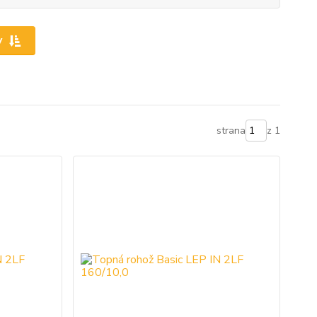
y
strana
z 1