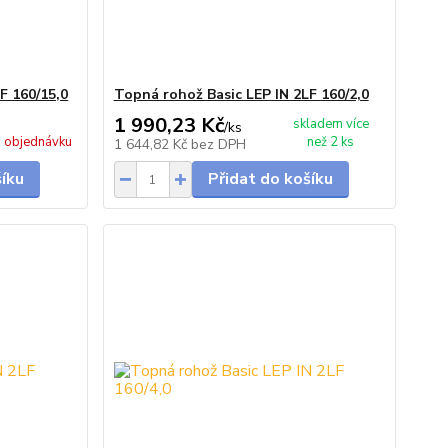
F 160/15,0
Topná rohož Basic LEP IN 2LF 160/2,0
1 990,23 Kč
skladem více
/
ks
 objednávku
než 2 ks
1 644,82 Kč
bez DPH
šíku
Přidat do košíku