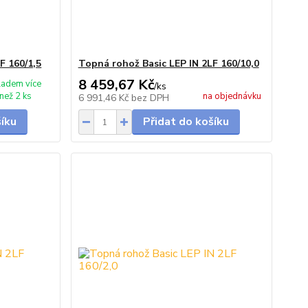
F 160/1,5
Topná rohož Basic LEP IN 2LF 160/10,0
8 459,67 Kč
ladem více
/
ks
než 2 ks
na objednávku
6 991,46 Kč
bez DPH
šíku
Přidat do košíku