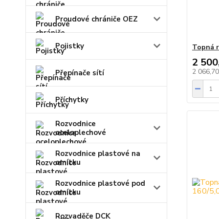
Proudové chrániče OEZ
Pojistky
Topná r
2 500
2 066,7
Přepínače sítí
Příchytky
Rozvodnice
oceloplechové
Rozvodnice plastové na
omítku
Rozvodnice plastové pod
omítku
Rozvaděče DCK