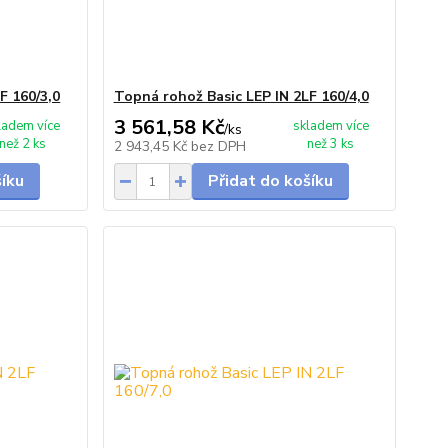
F 160/3,0
Topná rohož Basic LEP IN 2LF 160/4,0
3 561,58 Kč
ladem více
skladem více
/
ks
než 2 ks
než 3 ks
2 943,45 Kč
bez DPH
šíku
Přidat do košíku