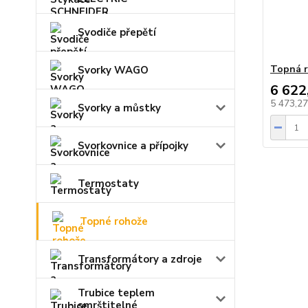
Svodiče přepětí
Topná r
Svorky WAGO
6 622
5 473,2
Svorky a můstky
Svorkovnice a přípojky
Termostaty
Topné rohože
Transformátory a zdroje
Trubice teplem
smrštitelné