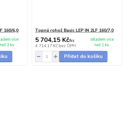
F 160/6,0
Topná rohož Basic LEP IN 2LF 160/7,0
5 704,15 Kč
ladem více
skladem více
/
ks
než 2 ks
než 1 ks
4 714,17 Kč
bez DPH
šíku
Přidat do košíku