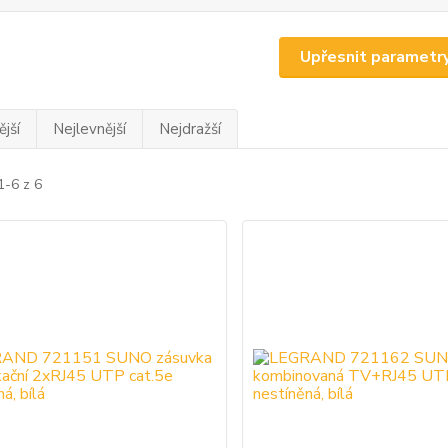
Upřesnit parametr
jší
Nejlevnější
Nejdražší
1-6 z 6