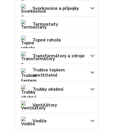
Svorkovnice a přípojky
Termostaty
Topné rohože
Transformátory a zdroje
Trubice teplem
smrštitelné
Trubky ohebné
Ventilátory
Vodiče