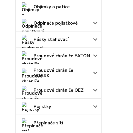
Objímky a patice
Odpínače pojistkové
Pásky stahovací
Proudové chrániče EATON
Proudové chrániče
NOARK
Proudové chrániče OEZ
Pojistky
Přepínače sítí