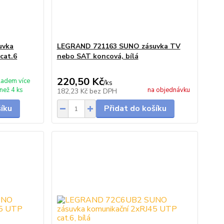
uvka
LEGRAND 721163 SUNO zásuvka TV
cat.6
nebo SAT koncová, bílá
220,50 Kč
ladem více
/
ks
než 4 ks
na objednávku
182,23 Kč
bez DPH
šíku
Přidat do košíku