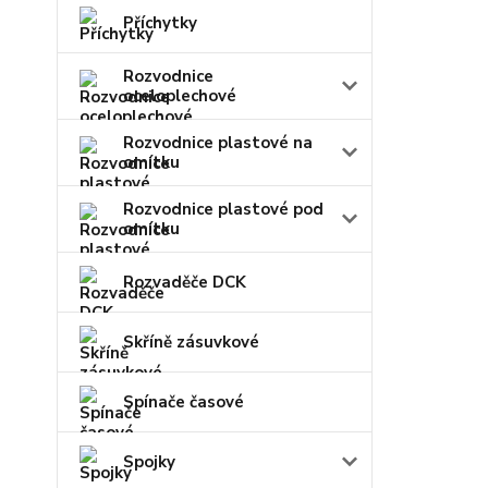
Příchytky
Rozvodnice
oceloplechové
Rozvodnice plastové na
omítku
Rozvodnice plastové pod
omítku
Rozvaděče DCK
Skříně zásuvkové
Spínače časové
Spojky