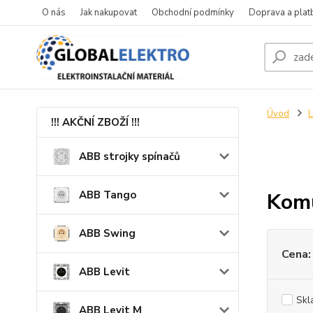
O nás
Jak nakupovat
Obchodní podmínky
Doprava a plat
Úvod
!!! AKČNÍ ZBOŽÍ !!!
ABB strojky spínačů
ABB Tango
Komu
ABB Swing
Cena:
ABB Levit
Skl
ABB Levit M