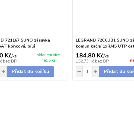
D 721167 SUNO zásuvka
LEGRAND 72C6UB1 SUNO zá
AT koncová, bílá
komunikační 1xRJ45 UTP cat.
0 Kč
184,80 Kč
skladem více
/
ks
/
ks
než 5 ks
na
Kč
bez DPH
152,73 Kč
bez DPH
Přidat do košíku
Přidat do ko