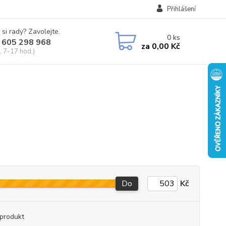
Přihlášení
 si rady? Zavolejte.
0
ks
 605 298 968
za
0,00 Kč
, 7-17 hod.)
Do
Kč
produkt