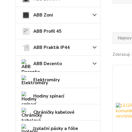
ABB Zoni
ABB Profil 45
Nejnově
ABB Praktik IP44
Zobrazuji 
ABB Decento
Elektroměry
Hodiny spínací
Chráničky kabelové
Izolační pásky a fólie