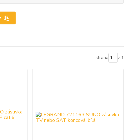
y
strana
z 1