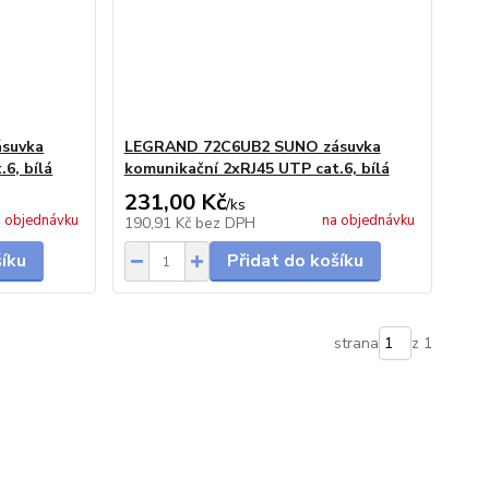
suvka
LEGRAND 72C6UB2 SUNO zásuvka
6, bílá
komunikační 2xRJ45 UTP cat.6, bílá
231,00 Kč
/
ks
 objednávku
na objednávku
190,91 Kč
bez DPH
šíku
Přidat do košíku
strana
z 1