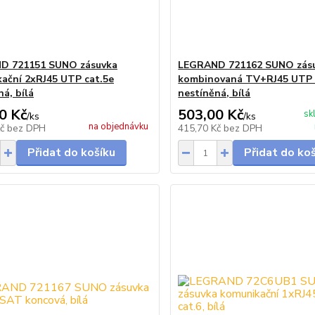
D 721151 SUNO zásuvka
LEGRAND 721162 SUNO zás
ační 2xRJ45 UTP cat.5e
kombinovaná TV+RJ45 UTP 
á, bílá
nestíněná, bílá
0 Kč
503,00 Kč
sk
/
ks
/
ks
na objednávku
Kč
bez DPH
415,70 Kč
bez DPH
Přidat do košíku
Přidat do ko