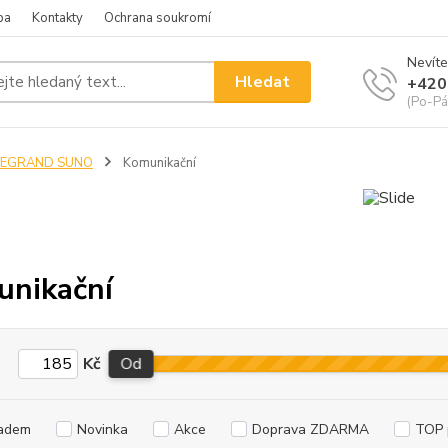
ba
Kontakty
Ochrana soukromí
Nevíte
Hledat
+420
(Po-Pá
LEGRAND SUNO
Komunikační
nikační
Kč
Od
adem
Novinka
Akce
Doprava ZDARMA
TOP 