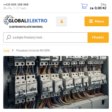
0
ks
+420 605 298 968
za
0,00 Kč
(Po-Pá, 7-17 hod.)
Menu
Hledat
Úvod
Proudové chrániče NOARK