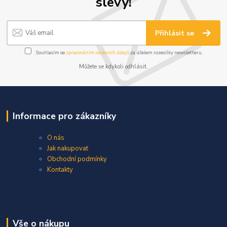
slevy!
Přihlásit se
Souhlasím se
zpracováním osobních údajů
za účelem rozesílky newsletteru.
Můžete se kdykoli odhlásit.
Informace pro zákazníky
O nás
Jak nakupovat
Obchodní podmínky
Kontakty
Vše o nákupu