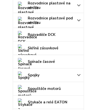
Rozvodnice plastové na
omítku
Rozvodnice plastové pod
omítku
Rozvaděče DCK
Skříně zásuvkové
Spínače časové
Spojky
Spouštěče motorů
Stykače a relé EATON