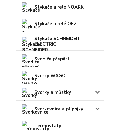
Stykače a relé NOARK
Stykače a relé OEZ
Stykače SCHNEIDER
ELECTRIC
Svodiče přepětí
Svorky WAGO
Svorky a můstky
Svorkovnice a přípojky
Termostaty