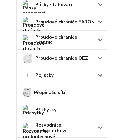
Pásky stahovací
Proudové chrániče EATON
Proudové chrániče
NOARK
Proudové chrániče OEZ
Pojistky
Přepínače sítí
Příchytky
Rozvodnice
oceloplechové