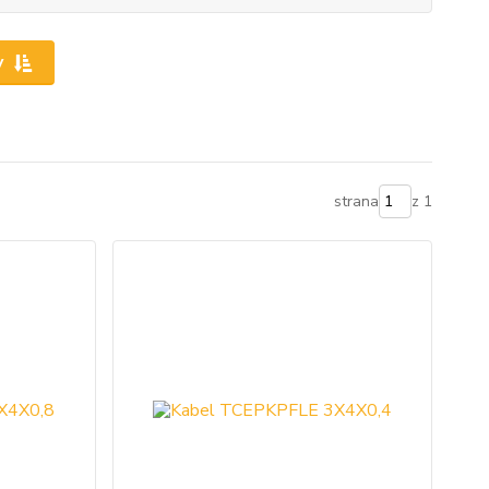
y
strana
z 1