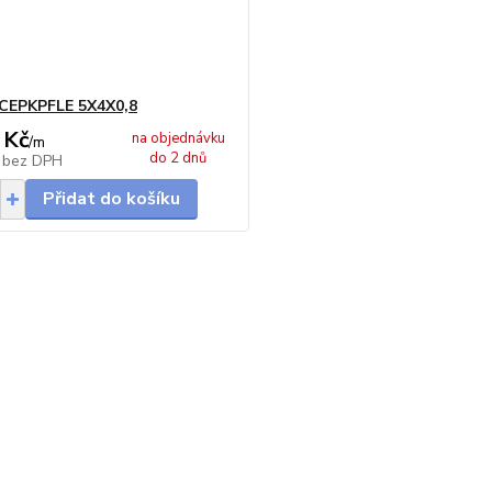
CEPKPFLE 5X4X0,8
 Kč
na objednávku
/
m
do 2 dnů
č
bez DPH
Přidat do košíku