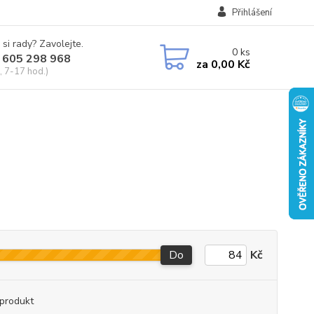
Přihlášení
 si rady? Zavolejte.
0
ks
 605 298 968
za
0,00 Kč
, 7-17 hod.)
Do
Kč
produkt