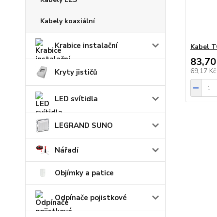
Kabely koaxiální
Krabice instalační
Kabel T
83,70
69,17 K
Kryty jističů
LED svítidla
LEGRAND SUNO
Nářadí
Objímky a patice
Odpínače pojistkové