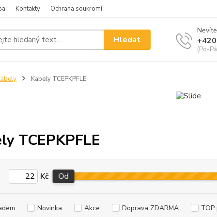
ba
Kontakty
Ochrana soukromí
Nevíte
Hledat
+420
(Po-Pá
abely
Kabely TCEPKPFLE
ely TCEPKPFLE
Kč
Od
adem
Novinka
Akce
Doprava ZDARMA
TOP 