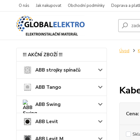
O nás
Jak nakupovat
Obchodní podmínky
Doprava a plat
Úvod
K
!!! AKČNÍ ZBOŽÍ !!!
ABB strojky spínačů
ABB Tango
Kab
ABB Swing
Cena:
ABB Levit
Skl
ABB Levit M