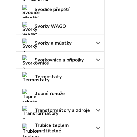
Svodiče přepětí
Svorky WAGO
Svorky a můstky
Svorkovnice a přípojky
Termostaty
Topné rohože
Transformátory a zdroje
Trubice teplem
smrštitelné