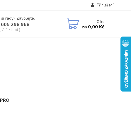
Přihlášení
 si rady? Zavolejte.
0
ks
 605 298 968
za
0,00 Kč
, 7-17 hod.)
PRO