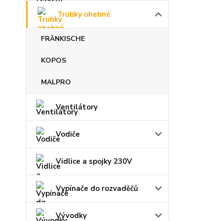
Trubky ohebné
FRÄNKISCHE
KOPOS
MALPRO
Ventilátory
Vodiče
Vidlice a spojky 230V
Vypínače do rozvaděčů
Vývodky