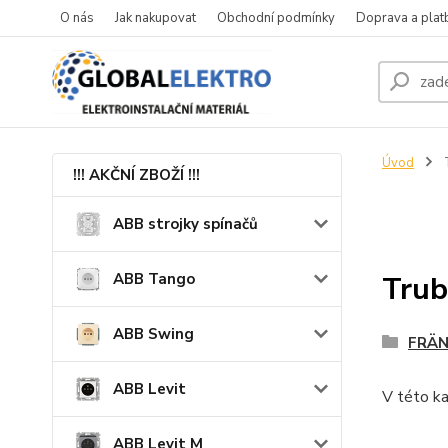
O nás
Jak nakupovat
Obchodní podmínky
Doprava a plat
Úvod
!!! AKČNÍ ZBOŽÍ !!!
ABB strojky spínačů
ABB Tango
Trub
ABB Swing
FRÄN
ABB Levit
V této ka
ABB Levit M