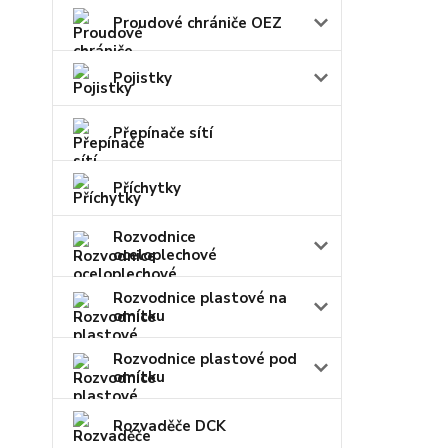
Proudové chrániče OEZ
Pojistky
Přepínače sítí
Příchytky
Rozvodnice
oceloplechové
Rozvodnice plastové na
omítku
Rozvodnice plastové pod
omítku
Rozvaděče DCK