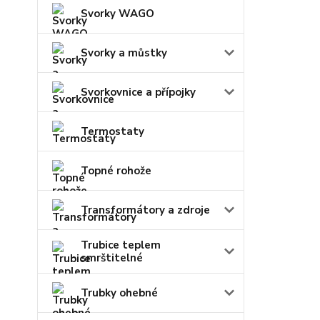
Svorky WAGO
Svorky a můstky
Svorkovnice a přípojky
Termostaty
Topné rohože
Transformátory a zdroje
Trubice teplem
smrštitelné
Trubky ohebné