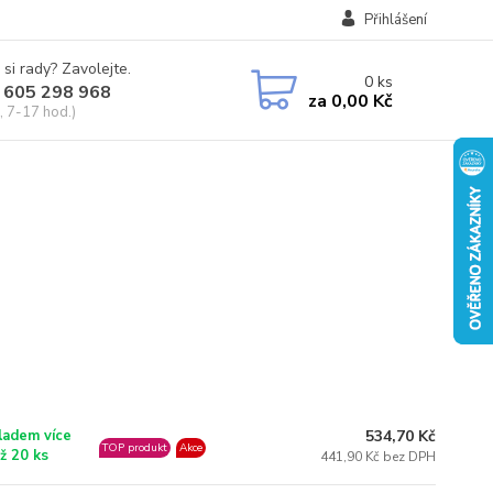
Přihlášení
 si rady? Zavolejte.
0
ks
 605 298 968
za
0,00 Kč
, 7-17 hod.)
534,70 Kč
ladem více
TOP produkt
Akce
ž 20 ks
441,90 Kč bez DPH