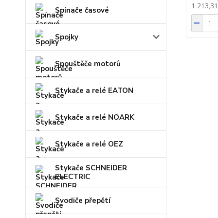
1 213,3
Spínače časové
Spojky
Spouštěče motorů
Stykače a relé EATON
Stykače a relé NOARK
Stykače a relé OEZ
Stykače SCHNEIDER
ELECTRIC
Svodiče přepětí