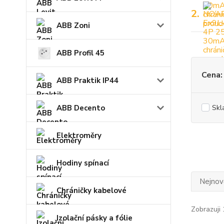
2.
ABB Zoni
ABB Profil 45
Cena:
ABB Praktik IP44
ABB Decento
Skl
Elektroměry
Hodiny spínací
Nejnově
Chráničky kabelové
Zobrazuji 
Izolační pásky a fólie