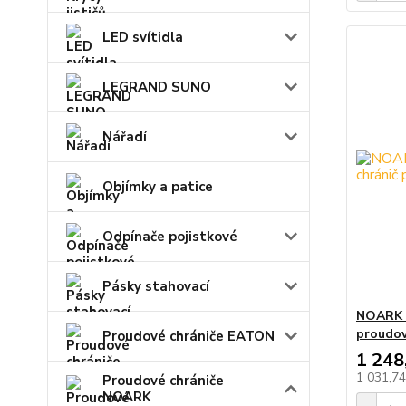
LED svítidla
LEGRAND SUNO
Nářadí
Objímky a patice
Odpínače pojistkové
Pásky stahovací
NOARK E
proudo
Proudové chrániče EATON
1 248
1 031,7
Proudové chrániče
NOARK