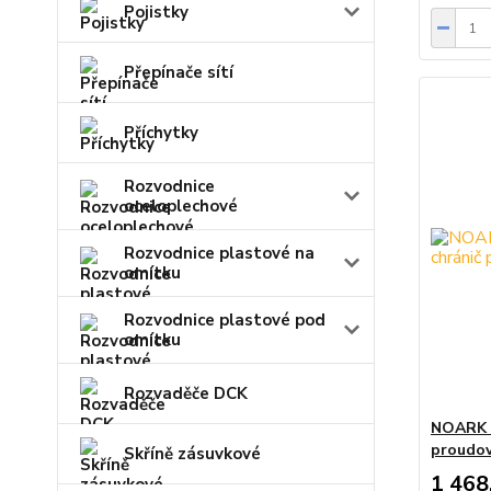
Pojistky
Přepínače sítí
Příchytky
Rozvodnice
oceloplechové
Rozvodnice plastové na
omítku
Rozvodnice plastové pod
omítku
Rozvaděče DCK
NOARK E
proudo
Skříně zásuvkové
1 468