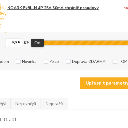
NOARK Ex9L-N 4P 25A 30mA chránič proudový
na
Kč
Od
adem
Novinka
Akce
Doprava ZDARMA
TOP 
Upřesnit parametr
jší
Nejlevnější
Nejdražší
1-11 z 11