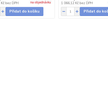
na objednávku
1 Kč
bez DPH
1 066,12 Kč
bez DPH
Přidat do košíku
Přidat do ko