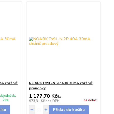
A chránič
NOARK Ex9L-N 2P 40A 30mA chránič
proudový
1 177,70 Kč
objednávku
/
ks
2 ks
na dotaz
973,31 Kč
bez DPH
šíku
Přidat do košíku