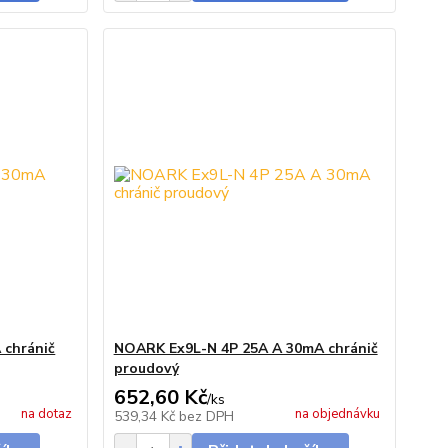
 chránič
NOARK Ex9L-N 4P 25A A 30mA chránič
proudový
652,60 Kč
/
ks
na dotaz
na objednávku
539,34 Kč
bez DPH