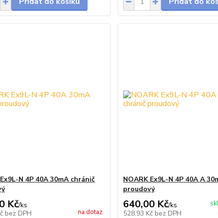
Přidat do košíku
Přidat do ko
x9L-N 4P 40A 30mA chránič
NOARK Ex9L-N 4P 40A A 30m
vý
proudový
0 Kč
640,00 Kč
sk
/
ks
/
ks
na dotaz
Kč
bez DPH
528,93 Kč
bez DPH