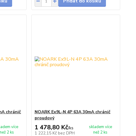
šíku
Přidat do košíku
A chránič
NOARK Ex9L-N 4P 63A 30mA chránič
proudový
1 478,80 Kč
ladem více
skladem více
/
ks
než 2 ks
než 2 ks
1 222,15 Kč
bez DPH