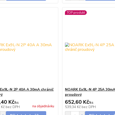
TOP produkt
x9L-N 2P 40A A 30mA chránič
NOARK Ex9L-N 4P 25A 30mA
vý
proudový
,40 Kč
652,60 Kč
/
ks
/
ks
na objednávku
4 Kč
bez DPH
539,34 Kč
bez DPH