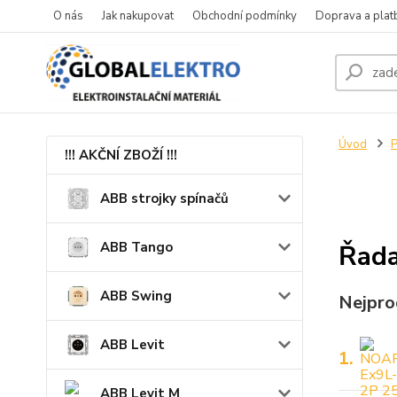
O nás
Jak nakupovat
Obchodní podmínky
Doprava a plat
Úvod
P
!!! AKČNÍ ZBOŽÍ !!!
ABB strojky spínačů
ABB Tango
Řada
ABB Swing
Nejpro
ABB Levit
1.
ABB Levit M