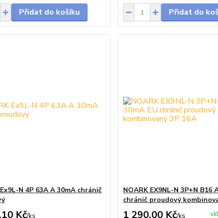
Přidat do košíku
Přidat do ko
x9L-N 4P 63A A 30mA chránič
NOARK EX9NL-N 3P+N B16 
vý
chránič proudový kombinov
,10 Kč
1 290,00 Kč
sk
/
ks
/
ks