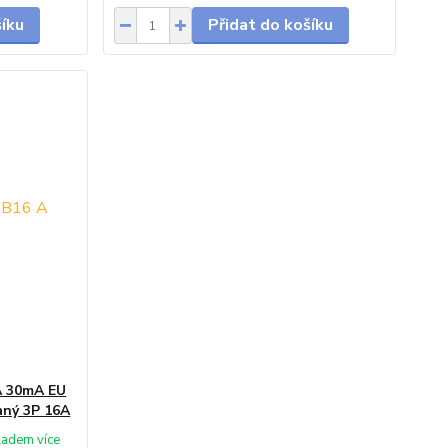
šíku
Přidat do košíku
A 30mA EU
aný 3P 16A
ladem více