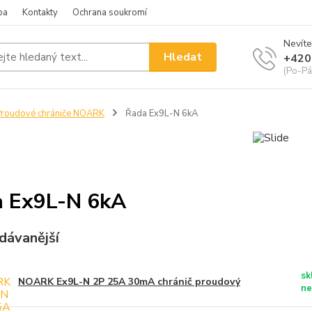
ba
Kontakty
Ochrana soukromí
Nevíte
Hledat
+420
(Po-Pá
roudové chrániče NOARK
Řada Ex9L-N 6kA
 Ex9L-N 6kA
dávanější
sk
NOARK Ex9L-N 2P 25A 30mA chránič proudový
ne