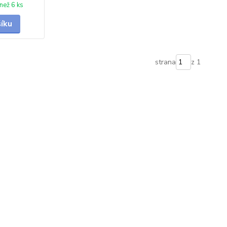
než 6 ks
šíku
strana
z 1