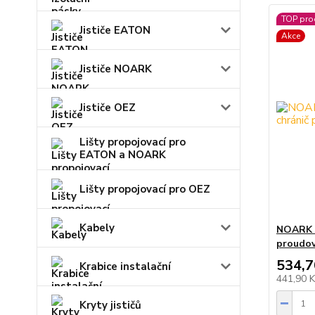
TOP pro
Jističe EATON
Akce
Jističe NOARK
Jističe OEZ
Lišty propojovací pro
EATON a NOARK
Lišty propojovací pro OEZ
Kabely
NOARK E
proudo
534,7
Krabice instalační
441,90 
Kryty jističů