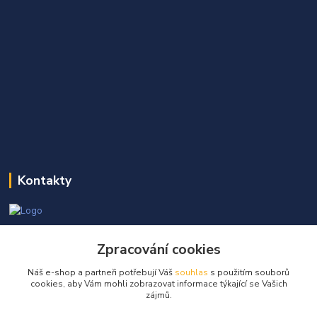
Kontakty
Martin Kňap
Zpracování cookies
+420 605 298 968
(Po-Pá, 7-17 hod.)
Náš e-shop a partneři potřebují Váš
souhlas
s použitím souborů
cookies, aby Vám mohli zobrazovat informace týkající se Vašich
info@globalelektro.cz
zájmů.