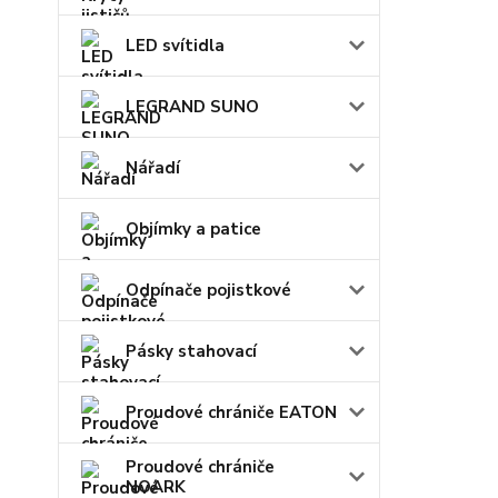
LED svítidla
LEGRAND SUNO
Nářadí
Objímky a patice
Odpínače pojistkové
Pásky stahovací
Proudové chrániče EATON
Proudové chrániče
NOARK