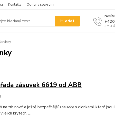
ba
Kontakty
Ochrana soukromí
Nevíte
Hledat
+420
(Po-Pá
Novinky
nky
 řada zásuvek 6619 od ABB
4
 na trh nové a ještě bezpečnější zásuvky s clonkami, které jsou 
 jejich krytech. ...