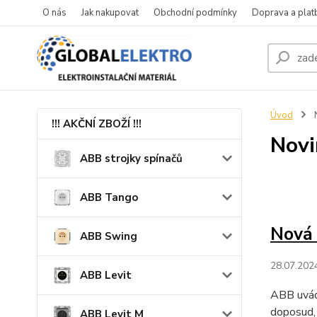
O nás
Jak nakupovat
Obchodní podmínky
Doprava a plat
Úvod
!!! AKČNÍ ZBOŽÍ !!!
Novi
ABB strojky spínačů
ABB Tango
Nová
ABB Swing
28.07.202
ABB Levit
ABB uvádí
doposud, v
ABB Levit M