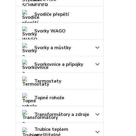
Svodiče přepětí
Svorky WAGO
Svorky a můstky
Svorkovnice a přípojky
Termostaty
Topné rohože
Transformátory a zdroje
Trubice teplem
smrštitelné