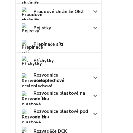
Proudové chrániče OEZ
Pojistky
Přepínače sítí
Příchytky
Rozvodnice
oceloplechové
Rozvodnice plastové na
omítku
Rozvodnice plastové pod
omítku
Rozvaděče DCK