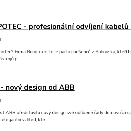
TEC - profesionální odvíjení kabelů 
4
otec? Firma Runpotec, to je parta nadšenců z Rakouska, kteří běh
strojů p...
- nový design od ABB
4
st ABB představila nový design své oblíbené řady domovních sp
 elegantní vzhled, kte...