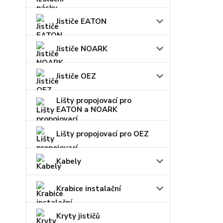
Jističe EATON
Jističe NOARK
Jističe OEZ
Lišty propojovací pro
EATON a NOARK
Lišty propojovací pro OEZ
Kabely
Krabice instalační
Kryty jističů