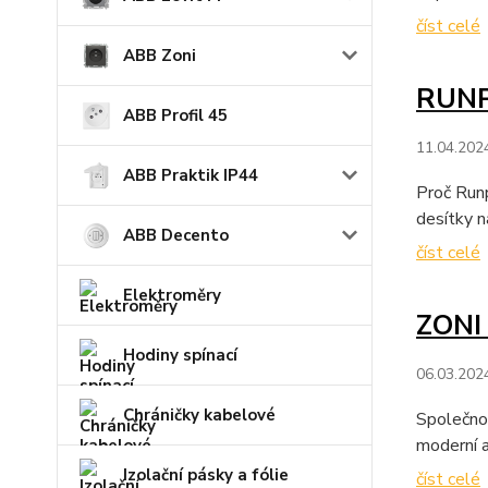
číst celé
ABB Zoni
RUNPO
ABB Profil 45
11.04.202
ABB Praktik IP44
Proč Runp
desítky ná
ABB Decento
číst celé
Elektroměry
ZONI 
Hodiny spínací
06.03.202
Chráničky kabelové
Společno
moderní a
Izolační pásky a fólie
číst celé