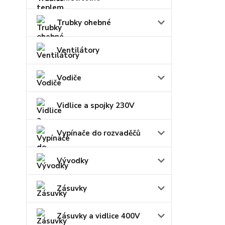
Trubky ohebné
Ventilátory
Vodiče
Vidlice a spojky 230V
Vypínače do rozvaděčů
Vývodky
Zásuvky
Zásuvky a vidlice 400V