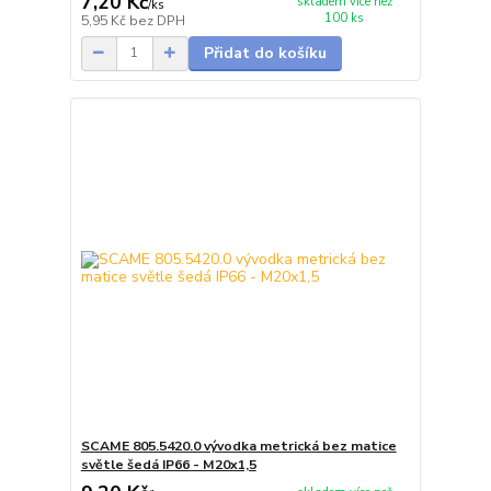
7,20 Kč
skladem více než
/
ks
100 ks
5,95 Kč
bez DPH
Přidat do košíku
SCAME 805.5420.0 vývodka metrická bez matice
světle šedá IP66 - M20x1,5