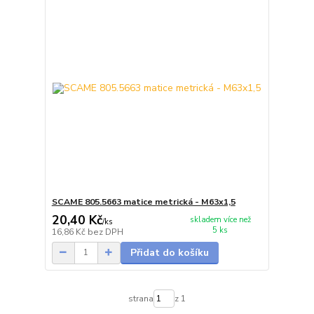
SCAME 805.5663 matice metrická - M63x1,5
20,40 Kč
skladem více než
/
ks
5 ks
16,86 Kč
bez DPH
Přidat do košíku
strana
z 1