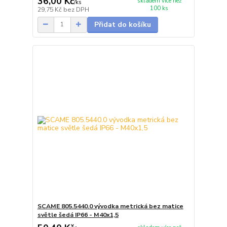
36,00 Kč
skladem více než
/
ks
100 ks
29,75 Kč
bez DPH
Přidat do košíku
SCAME 805.5440.0 vývodka metrická bez matice
světle šedá IP66 - M40x1,5