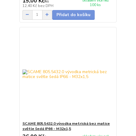
15,00 Kč
skladem více než
/
ks
100 ks
12,40 Kč
bez DPH
Přidat do košíku
SCAME 805.5432.0 vývodka metrická bez matice
světle šedá IP66 - M32x1,5