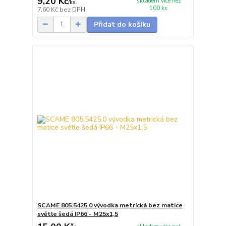
9,20 Kč
skladem více než
/
ks
100 ks
7,60 Kč
bez DPH
Přidat do košíku
SCAME 805.5425.0 vývodka metrická bez matice
světle šedá IP66 - M25x1,5