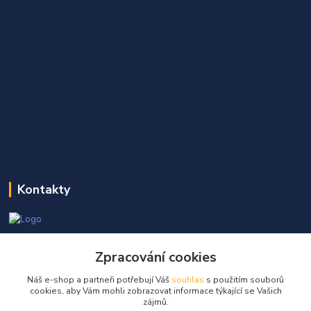
Kontakty
Martin Kňap
+420 605 298 968
Zpracování cookies
(Po-Pá, 7-17 hod.)
Náš e-shop a partneři potřebují Váš
souhlas
s použitím souborů
cookies, aby Vám mohli zobrazovat informace týkající se Vašich
info@globalelektro.cz
zájmů.