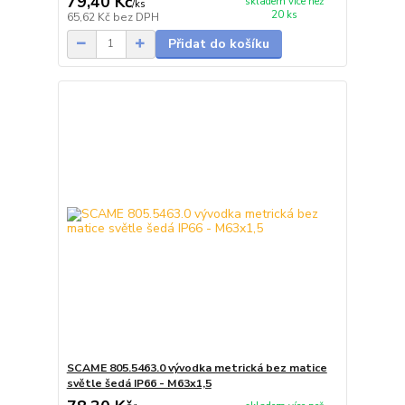
79,40 Kč
skladem více než
/
ks
20 ks
65,62 Kč
bez DPH
Přidat do košíku
SCAME 805.5463.0 vývodka metrická bez matice
světle šedá IP66 - M63x1,5