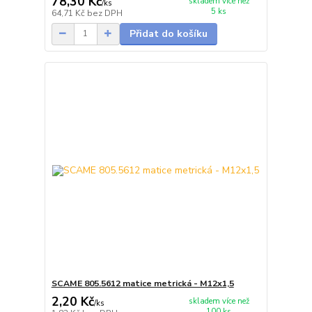
78,30 Kč
skladem více než
/
ks
5 ks
64,71 Kč
bez DPH
Přidat do košíku
SCAME 805.5612 matice metrická - M12x1,5
2,20 Kč
skladem více než
/
ks
100 ks