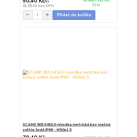
50,40 Kč
skladem více než
/
ks
20 ks
41,65 Kč
bez DPH
Přidat do košíku
SCAME 805.5450.0 vývodka metrická bez matice
světle šedá IP66 - M50x1,5