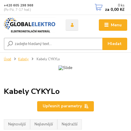
0
ks
+420 605 298 968
za
0,00 Kč
(Po-Pá, 7-17 hod.)
Menu
Hledat
Úvod
Kabely
Kabely CYKYLo
Kabely CYKYLo
Upřesnit parametry
Nejnovější
Nejlevnější
Nejdražší