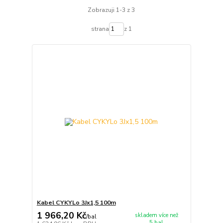
Zobrazuji 1-3 z 3
strana
z 1
Kabel CYKYLo 3Jx1,5 100m
1 966,20 Kč
skladem více než
/
bal
5 bal