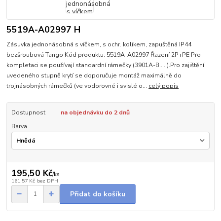
5519A-A02997 H
Zásuvka jednonásobná s víčkem, s ochr. kolíkem, zapuštěná IP44
bezšroubová Tango Kód produktu: 5519A-A02997 Řazení 2P+PE Pro
kompletaci se používají standardní rámečky (3901A-B.. ..).Pro zajištění
uvedeného stupně krytí se doporučuje montáž maximálně do
trojnásobných rámečků (ve vodorovné i svislé o...
celý popis
Dostupnost
na objednávku do 2 dnů
Barva
195,50 Kč
/
ks
161,57 Kč
bez DPH
Přidat do košíku