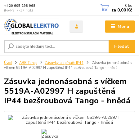
0
ks
+420 605 298 968
za
0,00 Kč
(Po-Pá, 7-17 hod.)
Menu
Hledat
Úvod
ABB Tango
Zásuvky a spínače IP44
Zásuvka jednonásobná s
víčkem 5519A-A02997 H zapuštěná IP44 bezšroubová Tango - hnědá
Zásuvka jednonásobná s víčkem
5519A-A02997 H zapuštěná
IP44 bezšroubová Tango - hnědá