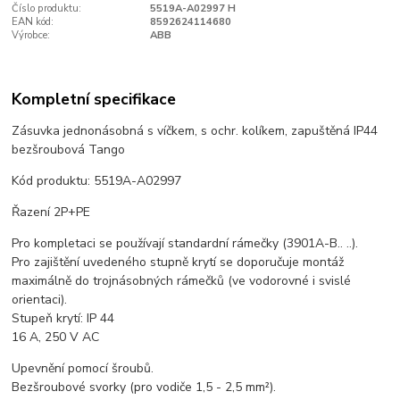
Číslo produktu:
5519A-A02997 H
EAN kód:
8592624114680
Výrobce:
ABB
Kompletní specifikace
Zásuvka jednonásobná s víčkem, s ochr. kolíkem, zapuštěná IP44
bezšroubová Tango
Kód produktu: 5519A-A02997
Řazení 2P+PE
Pro kompletaci se používají standardní rámečky (3901A-B.. ..).
Pro zajištění uvedeného stupně krytí se doporučuje montáž
maximálně do trojnásobných rámečků (ve vodorovné i svislé
orientaci).
Stupeň krytí: IP 44
16 A, 250 V AC
Upevnění pomocí šroubů.
Bezšroubové svorky (pro vodiče 1,5 - 2,5 mm²).