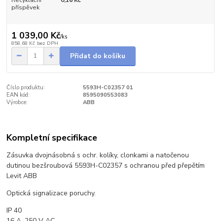
Recyklační
0,16 Kč
příspěvek
1 039,00 Kč
/
ks
858,68 Kč
bez DPH
Přidat do košíku
Číslo produktu:
5593H-C02357 01
EAN kód:
8595090553083
Výrobce:
ABB
Kompletní specifikace
Zásuvka dvojnásobná s ochr. kolíky, clonkami a natočenou
dutinou bezšroubová 5593H-C02357 s ochranou před přepětím
Levit ABB
Optická signalizace poruchy.
IP 40
16 A, 250 V AC