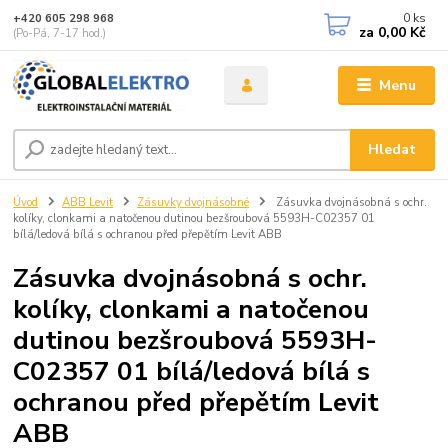
0
ks
+420 605 298 968
za
0,00 Kč
(Po-Pá, 7-17 hod.)
Menu
Hledat
Úvod
ABB Levit
Zásuvky dvojnásobné
Zásuvka dvojnásobná s ochr.
kolíky, clonkami a natočenou dutinou bezšroubová 5593H-C02357 01
bílá/ledová bílá s ochranou před přepětím Levit ABB
Zásuvka dvojnásobná s ochr.
kolíky, clonkami a natočenou
dutinou bezšroubová 5593H-
C02357 01 bílá/ledová bílá s
ochranou před přepětím Levit
ABB