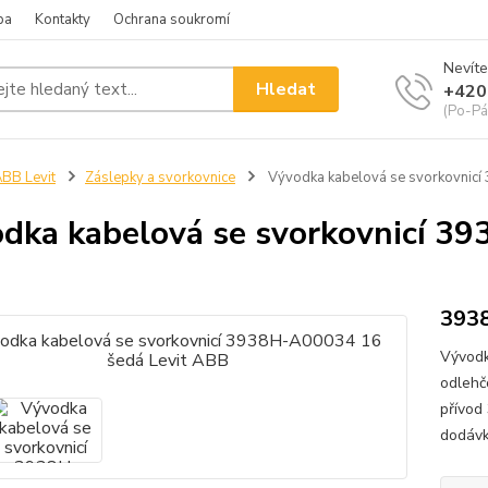
ba
Kontakty
Ochrana soukromí
Nevíte
Hledat
+420
(Po-Pá
BB Levit
Záslepky a svorkovnice
Vývodka kabelová se svorkovnicí
dka kabelová se svorkovnicí 3
393
Vývodk
odlehč
přívod
dodávk