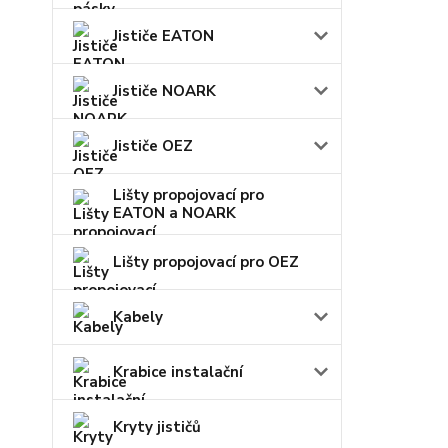
Jističe EATON
Jističe NOARK
Jističe OEZ
Lišty propojovací pro
EATON a NOARK
Lišty propojovací pro OEZ
Kabely
Krabice instalační
Kryty jističů