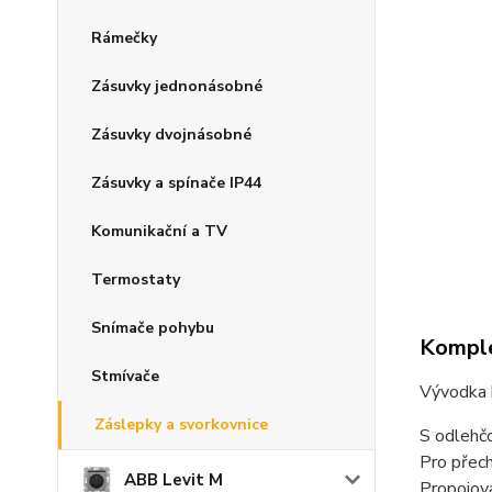
Rámečky
Zásuvky jednonásobné
Zásuvky dvojnásobné
Zásuvky a spínače IP44
Komunikační a TV
Termostaty
Snímače pohybu
Komple
Stmívače
Vývodka 
Záslepky a svorkovnice
S odlehčo
Pro přech
ABB Levit M
Propojova