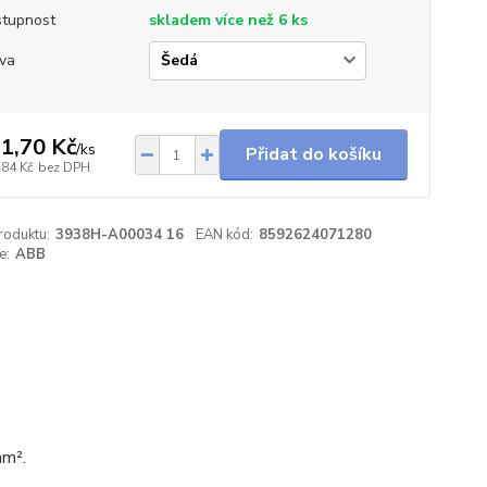
tupnost
skladem více než 6 ks
va
1,70 Kč
/
ks
Přidat do košíku
,84 Kč
bez DPH
roduktu:
3938H-A00034 16
EAN kód:
8592624071280
e:
ABB
mm².