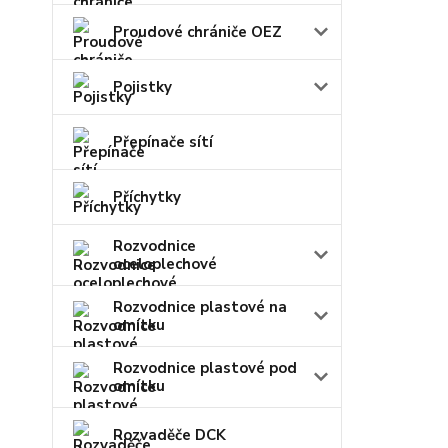
Proudové chrániče OEZ
Pojistky
Přepínače sítí
Příchytky
Rozvodnice
oceloplechové
Rozvodnice plastové na
omítku
Rozvodnice plastové pod
omítku
Rozvaděče DCK