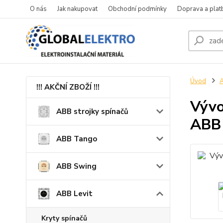
O nás
Jak nakupovat
Obchodní podmínky
Doprava a plat
Úvod
A
!!! AKČNÍ ZBOŽÍ !!!
Vývo
ABB strojky spínačů
ABB
ABB Tango
ABB Swing
ABB Levit
Kryty spínačů