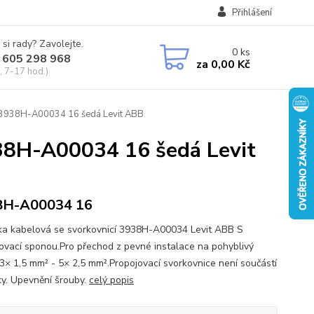
Přihlášení
 si rady? Zavolejte.
0
ks
 605 298 968
za
0,00 Kč
, 7-17 hod.)
 3938H-A00034 16 šedá Levit ABB
938H-A00034 16 šedá Levit
8H-A00034 16
a kabelová se svorkovnicí 3938H-A00034 Levit ABB S
ovací sponou.Pro přechod z pevné instalace na pohyblivý
 3× 1,5 mm² - 5× 2,5 mm².Propojovací svorkovnice není součástí
y. Upevnění šrouby.
celý popis