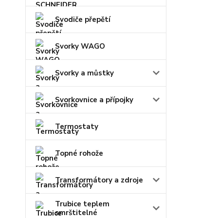
Svodiče přepětí
Svorky WAGO
Svorky a můstky
Svorkovnice a přípojky
Termostaty
Topné rohože
Transformátory a zdroje
Trubice teplem
smrštitelné