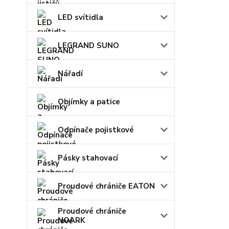
LED svítidla
LEGRAND SUNO
Nářadí
Objímky a patice
Odpínače pojistkové
Pásky stahovací
Proudové chrániče EATON
Proudové chrániče
NOARK