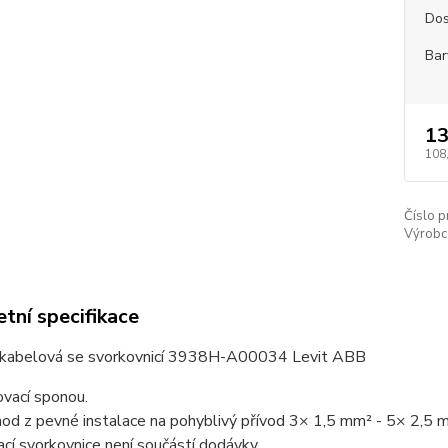
Dos
Bar
13
108
Číslo p
Výrobc
tní specifikace
kabelová se svorkovnicí 3938H-A00034 Levit ABB
vací sponou.
od z pevné instalace na pohyblivý přívod 3× 1,5 mm² - 5× 2,5 
cí svorkovnice není součástí dodávky.