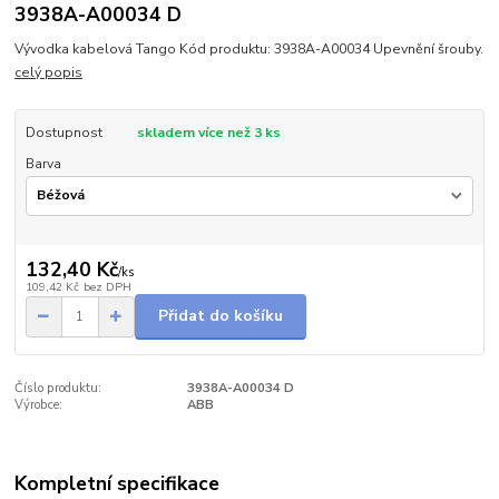
3938A-A00034 D
Vývodka kabelová Tango Kód produktu: 3938A-A00034 Upevnění šrouby.
celý popis
Dostupnost
skladem více než 3 ks
Barva
132,40 Kč
/
ks
109,42 Kč
bez DPH
Přidat do košíku
Číslo produktu:
3938A-A00034 D
Výrobce:
ABB
Kompletní specifikace