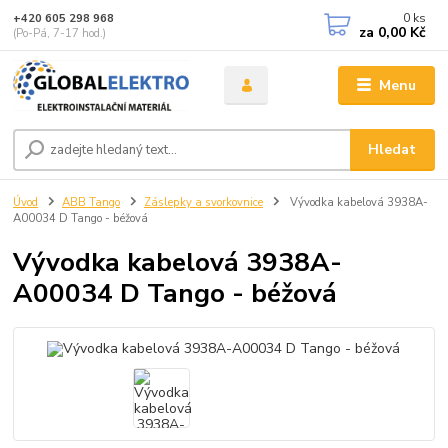
0
ks
+420 605 298 968
za
0,00 Kč
(Po-Pá, 7-17 hod.)
Menu
Hledat
Úvod
ABB Tango
Záslepky a svorkovnice
Vývodka kabelová 3938A-
A00034 D Tango - béžová
Vývodka kabelová 3938A-
A00034 D Tango - béžová