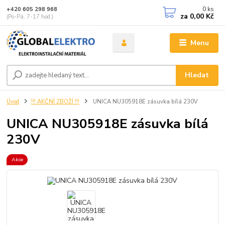
0
ks
+420 605 298 968
za
0,00 Kč
(Po-Pá, 7-17 hod.)
Menu
Hledat
Úvod
!!! AKČNÍ ZBOŽÍ !!!
UNICA NU305918E zásuvka bílá 230V
UNICA NU305918E zásuvka bílá
230V
Akce