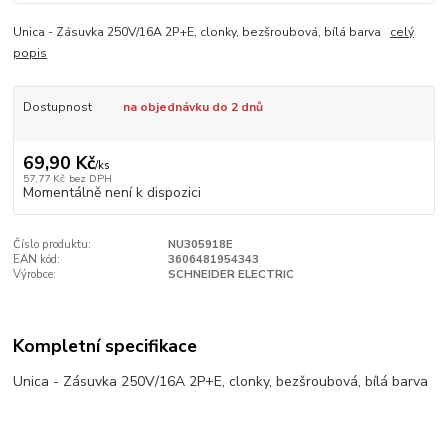
Unica - Zásuvka 250V/16A 2P+E, clonky, bezšroubová, bílá barva
celý
popis
Dostupnost
na objednávku do 2 dnů
69,90 Kč
/
ks
57,77 Kč
bez DPH
Momentálně není k dispozici
Číslo produktu:
NU305918E
EAN kód:
3606481954343
Výrobce:
SCHNEIDER ELECTRIC
Kompletní specifikace
Unica - Zásuvka 250V/16A 2P+E, clonky, bezšroubová, bílá barva