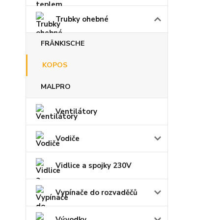
Trubky ohebné
FRÄNKISCHE
KOPOS
MALPRO
Ventilátory
Vodiče
Vidlice a spojky 230V
Vypínače do rozvaděčů
Vývodky