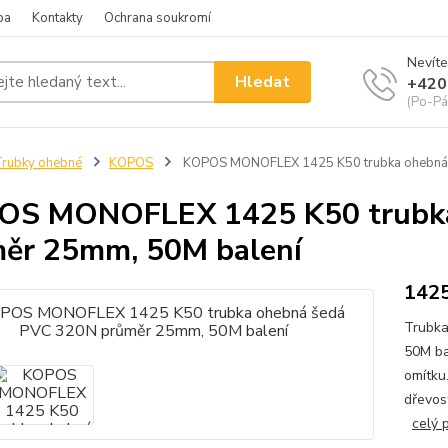
ba
Kontakty
Ochrana soukromí
Nevíte
Hledat
+420
(Po-Pá
rubky ohebné
KOPOS
KOPOS MONOFLEX 1425 K50 trubka ohebná 
OS MONOFLEX 1425 K50 trubka
ěr 25mm, 50M balení
142
Trubk
50M ba
omítku
dřevos
celý 