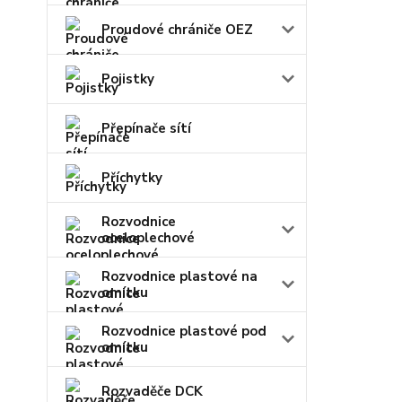
Proudové chrániče OEZ
Pojistky
Přepínače sítí
Příchytky
Rozvodnice
oceloplechové
Rozvodnice plastové na
omítku
Rozvodnice plastové pod
omítku
Rozvaděče DCK