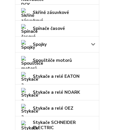
Skříně zásuvkové
Spínače časové
Spojky
Spouštěče motorů
Stykače a relé EATON
Stykače a relé NOARK
Stykače a relé OEZ
Stykače SCHNEIDER
ELECTRIC