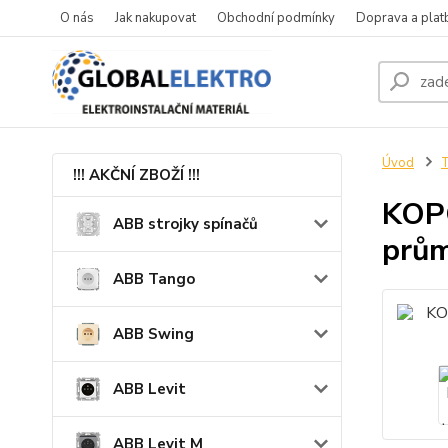
O nás
Jak nakupovat
Obchodní podmínky
Doprava a plat
Úvod
T
!!! AKČNÍ ZBOŽÍ !!!
KOP
ABB strojky spínačů
prům
ABB Tango
ABB Swing
ABB Levit
ABB Levit M