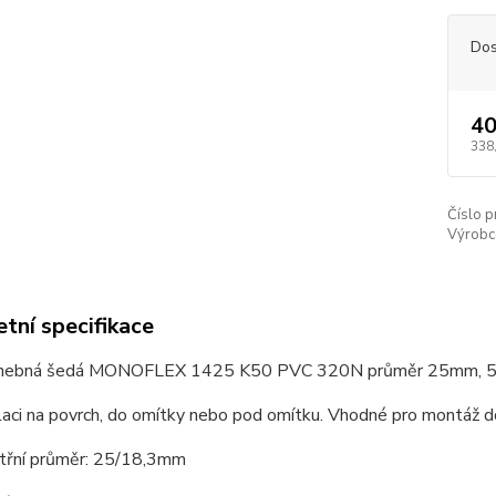
Dos
40
338
Číslo p
Výrobc
tní specifikace
ohebná šedá MONOFLEX 1425 K50 PVC 320N průměr 25mm, 
laci na povrch, do omítky nebo pod omítku. Vhodné pro montáž do
itřní průměr: 25/18,3mm