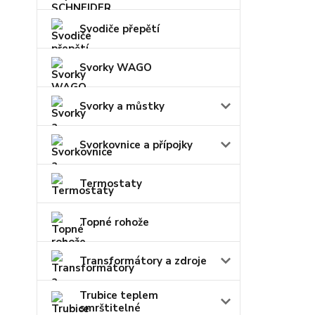
Svodiče přepětí
Svorky WAGO
Svorky a můstky
Svorkovnice a přípojky
Termostaty
Topné rohože
Transformátory a zdroje
Trubice teplem
smrštitelné