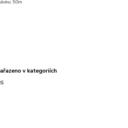
návinu: 50m
zařazeno v kategoriích
OS