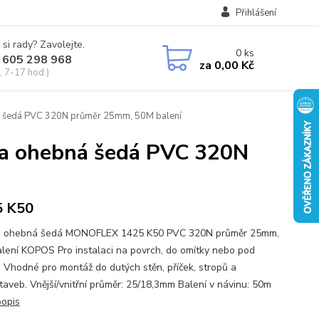
Přihlášení
 si rady? Zavolejte.
0
ks
 605 298 968
za
0,00 Kč
, 7-17 hod.)
šedá PVC 320N průměr 25mm, 50M balení
 ohebná šedá PVC 320N
5 K50
a ohebná šedá MONOFLEX 1425 K50 PVC 320N průměr 25mm,
lení KOPOS Pro instalaci na povrch, do omítky nebo pod
. Vhodné pro montáž do dutých stěn, příček, stropů a
taveb. Vnější/vnitřní průměr: 25/18,3mm Balení v návinu: 50m
popis