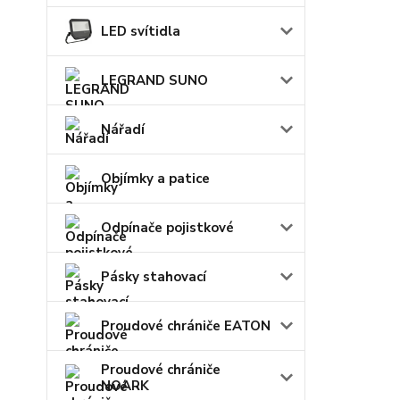
LED svítidla
LEGRAND SUNO
Nářadí
Objímky a patice
Odpínače pojistkové
Pásky stahovací
Proudové chrániče EATON
Proudové chrániče
NOARK