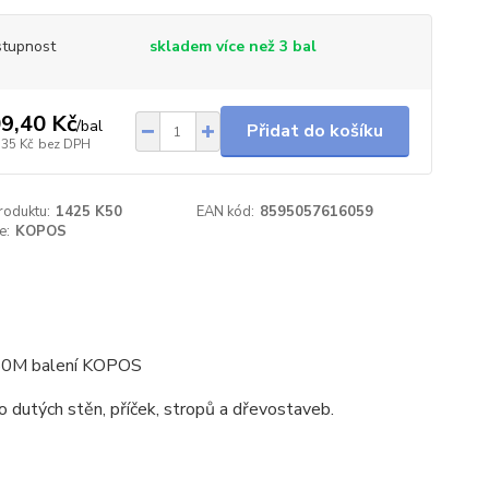
tupnost
skladem více než 3 bal
9,40 Kč
/
bal
Přidat do košíku
,35 Kč
bez DPH
roduktu:
1425 K50
EAN kód:
8595057616059
e:
KOPOS
50M balení KOPOS
 dutých stěn, příček, stropů a dřevostaveb.