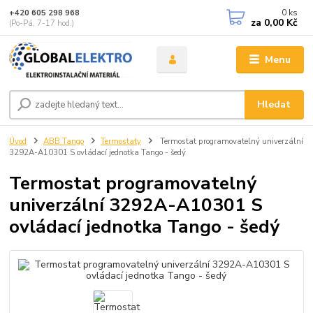
0
ks
+420 605 298 968
za
0,00 Kč
(Po-Pá, 7-17 hod.)
Menu
Hledat
Úvod
ABB Tango
Termostaty
Termostat programovatelný univerzální
3292A-A10301 S ovládací jednotka Tango - šedý
Termostat programovatelný
univerzální 3292A-A10301 S
ovládací jednotka Tango - šedý