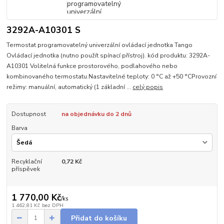
3292A-A10301 S
Termostat programovatelný univerzální ovládací jednotka Tango
Ovládací jednotka (nutno použít spínací přístroj). kód produktu: 3292A-
A10301 Volitelná funkce prostorového, podlahového nebo
kombinovaného termostatu.Nastavitelné teploty: 0 °C až +50 °CProvozní
režimy: manuální, automatický (1 základní ...
celý popis
Dostupnost
na objednávku do 2 dnů
Barva
Recyklační
0,72 Kč
příspěvek
1 770,00 Kč
/
ks
1 462,81 Kč
bez DPH
Přidat do košíku