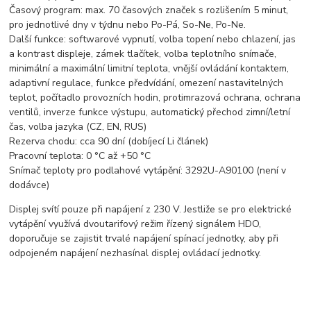
Časový program: max. 70 časových značek s rozlišením 5 minut,
pro jednotlivé dny v týdnu nebo Po-Pá, So-Ne, Po-Ne.
Další funkce: softwarové vypnutí, volba topení nebo chlazení, jas
a kontrast displeje, zámek tlačítek, volba teplotního snímače,
minimální a maximální limitní teplota, vnější ovládání kontaktem,
adaptivní regulace, funkce předvídání, omezení nastavitelných
teplot, počítadlo provozních hodin, protimrazová ochrana, ochrana
ventilů, inverze funkce výstupu, automatický přechod zimní/letní
čas, volba jazyka (CZ, EN, RUS)
Rezerva chodu: cca 90 dní (dobíjecí Li článek)
Pracovní teplota: 0 °C až +50 °C
Snímač teploty pro podlahové vytápění: 3292U-A90100 (není v
dodávce)
Displej svítí pouze při napájení z 230 V. Jestliže se pro elektrické
vytápění využívá dvoutarifový režim řízený signálem HDO,
doporučuje se zajistit trvalé napájení spínací jednotky, aby při
odpojeném napájení nezhasínal displej ovládací jednotky.