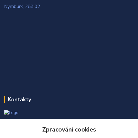
Nymburk, 288 02
Kontakty
Martin Kňap
Zpracování cookies
+420 605 298 968
(Po-Pá, 7-17 hod.)