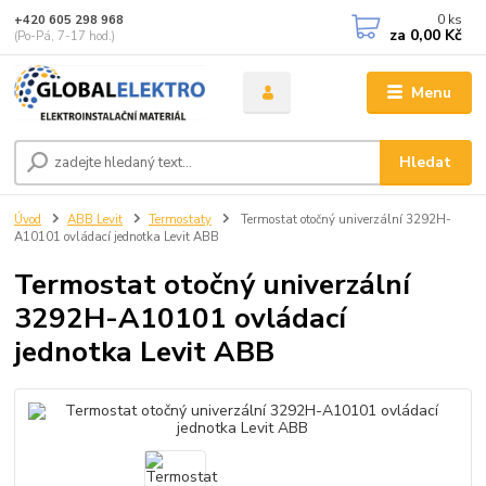
0
ks
+420 605 298 968
za
0,00 Kč
(Po-Pá, 7-17 hod.)
Menu
Hledat
Úvod
ABB Levit
Termostaty
Termostat otočný univerzální 3292H-
A10101 ovládací jednotka Levit ABB
Termostat otočný univerzální
3292H-A10101 ovládací
jednotka Levit ABB