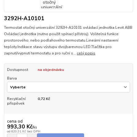
3292H-A10101
Termostat otočný univerzální 3292H-A10101 ovládací jednotka Levit ABB
Ovládací jednotka (nutno použít spínací přístroj). Volitelná funkce
prostorového, nebo podlahového termostatu.Lineární nastavení
teploty.Indikace stavu výstupu dvojbarevnou LED.Tlačítka pro
zapnutí/vypnutí termostatu a pro ruční s...
celý popis
Dostupnost
na objednávku
Barva
Recyklační
0,72 Kč
příspěvek
cena od
993,30 Kč
/
ks
od
820,91 Kč
bez DPH