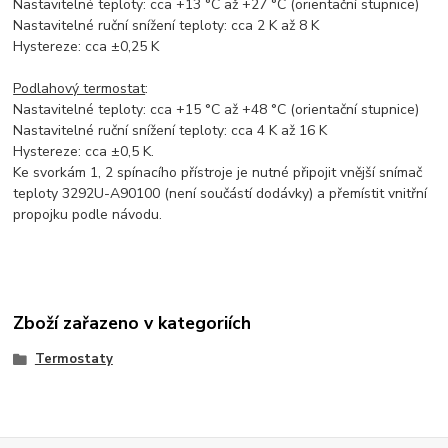
Nastavitelné teploty: cca +13 °C až +27 °C (orientační stupnice)
Nastavitelné ruční snížení teploty: cca 2 K až 8 K
Hystereze: cca ±0,25 K
Podlahový termostat
:
Nastavitelné teploty: cca +15 °C až +48 °C (orientační stupnice)
Nastavitelné ruční snížení teploty: cca 4 K až 16 K
Hystereze: cca ±0,5 K.
Ke svorkám 1, 2 spínacího přístroje je nutné připojit vnější snímač
teploty 3292U-A90100 (není součástí dodávky) a přemístit vnitřní
propojku podle návodu.
Zboží zařazeno v kategoriích
Termostaty