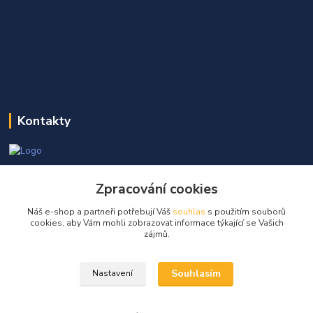
Kontakty
Martin Kňap
Zpracování cookies
+420 605 298 968
(Po-Pá, 7-17 hod.)
Náš e-shop a partneři potřebují Váš
souhlas
s použitím souborů
cookies, aby Vám mohli zobrazovat informace týkající se Vašich
info@globalelektro.cz
zájmů.
Souhlasím
Nastavení