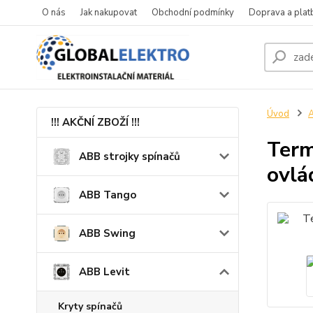
O nás
Jak nakupovat
Obchodní podmínky
Doprava a plat
Úvod
A
!!! AKČNÍ ZBOŽÍ !!!
Term
ABB strojky spínačů
ovlá
ABB Tango
ABB Swing
ABB Levit
Kryty spínačů