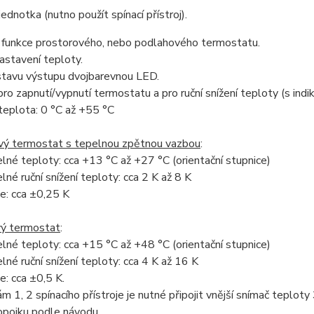
jednotka (nutno použít spínací přístroj).
á funkce prostorového, nebo podlahového termostatu.
nastavení teploty.
stavu výstupu dvojbarevnou LED.
pro zapnutí/vypnutí termostatu a pro ruční snížení teploty (s indi
teplota: 0 °C až +55 °C
vý termostat s tepelnou zpětnou vazbou
:
lné teploty: cca +13 °C až +27 °C (orientační stupnice)
lné ruční snížení teploty: cca 2 K až 8 K
e: cca ±0,25 K
ý termostat
:
lné teploty: cca +15 °C až +48 °C (orientační stupnice)
lné ruční snížení teploty: cca 4 K až 16 K
: cca ±0,5 K.
m 1, 2 spínacího přístroje je nutné připojit vnější snímač tepl
ropojku podle návodu.