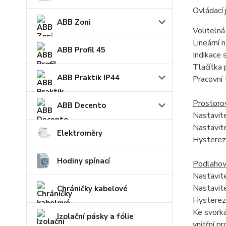
Ovládací 
ABB Zoni
Voliteln
Lineární 
ABB Profil 45
Indikace 
Tlačítka 
ABB Praktik IP44
Pracovní 
Prostoro
ABB Decento
Nastavite
Nastavite
Elektroměry
Hysterez
Hodiny spínací
Podlahov
Nastavite
Nastavite
Chráničky kabelové
Hystereze
Ke svorká
Izolační pásky a fólie
vnitřní p