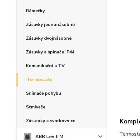
Rámečky
Zásuvky jednonásobné
Zásuvky dvojnásobné
Zásuvky a spínače IP44
Komunikační a TV
Termostaty
Snímače pohybu
Stmívače
Komple
Záslepky a svorkovnice
Termosta
ABB Levit M