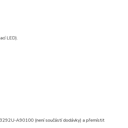
kací LED).
oty 3292U-A90100 (není součástí dodávky) a přemístit