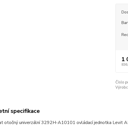
Dos
Bar
Rec
1 
836
Číslo p
Výrobc
tní specifikace
t otočný univerzální 3292H-A10101 ovládací jednotka Levit 