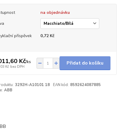
tupnost
na objednávku
va
yklační příspěvek
0,72 Kč
011,60 Kč
/
ks
Přidat do košíku
,03 Kč
bez DPH
roduktu:
3292H-A10101 18
EAN kód:
8592624087885
e:
ABB
ABB