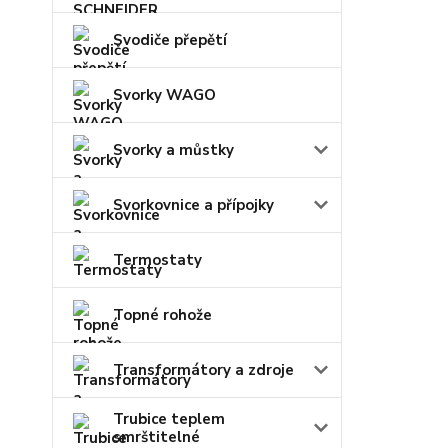
Svodiče přepětí
Svorky WAGO
Svorky a můstky
Svorkovnice a přípojky
Termostaty
Topné rohože
Transformátory a zdroje
Trubice teplem
smrštitelné