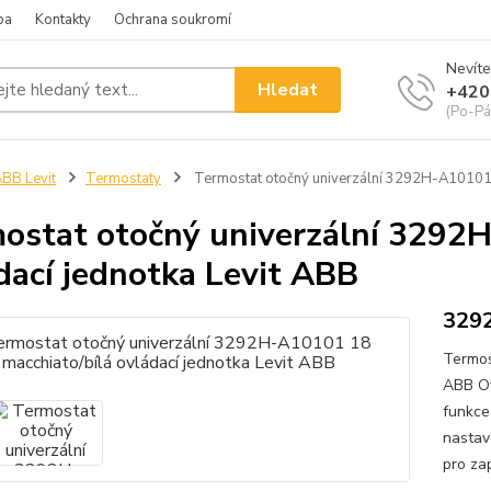
ba
Kontakty
Ochrana soukromí
Nevíte
Hledat
+420
(Po-Pá
BB Levit
Termostaty
Termostat otočný univerzální 3292H-A10101 1
ostat otočný univerzální 3292
dací jednotka Levit ABB
329
Termos
ABB Ovl
funkce
nastav
pro zap