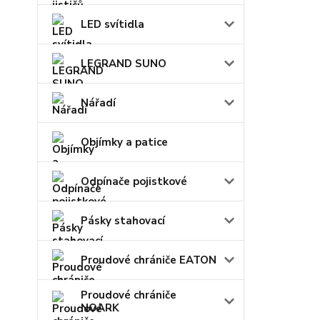
LED svítidla
LEGRAND SUNO
Nářadí
Objímky a patice
Odpínače pojistkové
Pásky stahovací
Proudové chrániče EATON
Proudové chrániče
NOARK