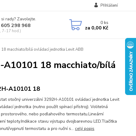
Přihlášení
 si rady? Zavolejte.
0
ks
 605 298 968
za
0,00 Kč
, 7-17 hod.)
8 macchiato/bílá ovládací jednotka Levit ABB
H-A10101 18 macchiato/bílá
2H-A10101 18
tat otočný univerzální 3292H-A10101 ovládací jednotka Levit
ádací jednotka (nutno použít spínací přístroj). Volitelná
 prostorového, nebo podlahového termostatu.Lineární
ení teploty.Indikace stavu výstupu dvojbarevnou LED.Tlačítka
nutí/vypnutí termostatu a pro ruční s...
celý popis