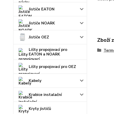
Jističe EATON
Jističe NOARK
Jističe OEZ
Zboží 
Lišty propojovací pro
Term
EATON a NOARK
Lišty propojovací pro OEZ
Kabely
Krabice instalační
Kryty jističů