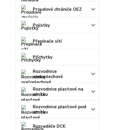
Proudové chrániče OEZ
Pojistky
Přepínače sítí
Příchytky
Rozvodnice
oceloplechové
Rozvodnice plastové na
omítku
Rozvodnice plastové pod
omítku
Rozvaděče DCK