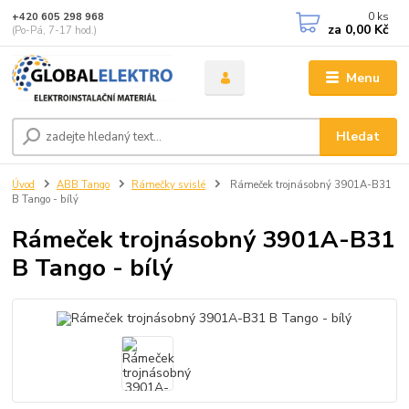
0
ks
+420 605 298 968
za
0,00 Kč
(Po-Pá, 7-17 hod.)
Menu
Hledat
Úvod
ABB Tango
Rámečky svislé
Rámeček trojnásobný 3901A-B31
B Tango - bílý
Rámeček trojnásobný 3901A-B31
B Tango - bílý