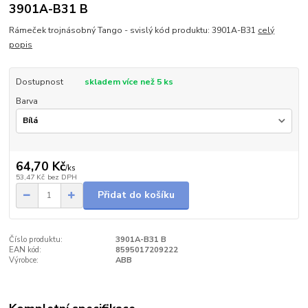
3901A-B31 B
Rámeček trojnásobný Tango - svislý kód produktu: 3901A-B31
celý
popis
Dostupnost
skladem více než 5 ks
Barva
64,70 Kč
/
ks
53,47 Kč
bez DPH
Přidat do košíku
Číslo produktu:
3901A-B31 B
EAN kód:
8595017209222
Výrobce:
ABB