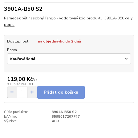
3901A-B50 S2
Rámeček pětinásobný Tango - vodorovný kód produktu: 3901A-B50
celý
popis
Dostupnost
na objednávku do 2 dnů
Barva
119,00 Kč
/
ks
98,35 Kč
bez DPH
Přidat do košíku
Číslo produktu:
3901A-B50 S2
EAN kód:
8595017207747
Výrobce:
ABB