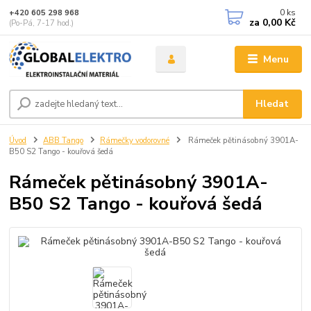
0
ks
+420 605 298 968
za
0,00 Kč
(Po-Pá, 7-17 hod.)
Menu
Hledat
Úvod
ABB Tango
Rámečky vodorovné
Rámeček pětinásobný 3901A-
B50 S2 Tango - kouřová šedá
Rámeček pětinásobný 3901A-
B50 S2 Tango - kouřová šedá