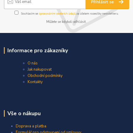
Přihlásit se
Souhlasím se
zpracováním osobních údajů
za účelem rozesílky newsletteru.
Můžete se kdykoli odhlásit.
Informace pro zákazníky
O nás
Jak nakupovat
Obchodní podmínky
Kontakty
Vše o nákupu
Doprava a platba
Formulář pro odstoupení od smlouvy