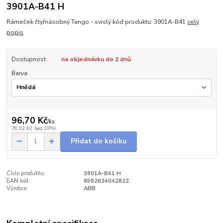
3901A-B41 H
Rámeček čtyřnásobný Tango - svislý kód produktu: 3901A-B41
celý
popis
Dostupnost
na objednávku do 2 dnů
Barva
96,70 Kč
/
ks
79,92 Kč
bez DPH
Přidat do košíku
Číslo produktu:
3901A-B41 H
EAN kód:
8592624042822
Výrobce:
ABB