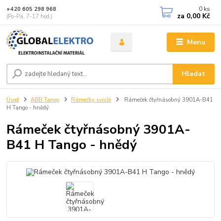
0
ks
+420 605 298 968
za
0,00 Kč
(Po-Pá, 7-17 hod.)
Menu
Hledat
Úvod
ABB Tango
Rámečky svislé
Rámeček čtyřnásobný 3901A-B41
H Tango - hnědý
Rámeček čtyřnásobný 3901A-
B41 H Tango - hnědý