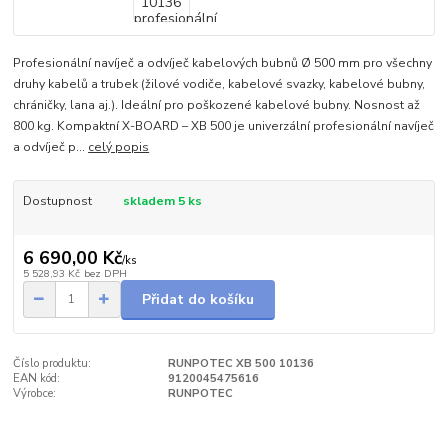
Profesionální navíječ a odvíječ kabelových bubnů Ø 500 mm pro všechny
druhy kabelů a trubek (žilové vodiče, kabelové svazky, kabelové bubny,
chráničky, lana aj.). Ideální pro poškozené kabelové bubny. Nosnost až
800 kg. Kompaktní X-BOARD – XB 500 je univerzální profesionální navíječ
a odvíječ p...
celý popis
Dostupnost
skladem 5 ks
6 690,00 Kč
/
ks
5 528,93 Kč
bez DPH
Přidat do košíku
Číslo produktu:
RUNPOTEC XB 500 10136
EAN kód:
9120045475616
Výrobce:
RUNPOTEC