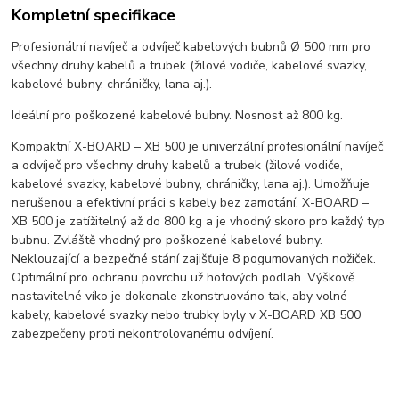
Kompletní specifikace
Profesionální navíječ a odvíječ kabelových bubnů Ø 500 mm pro
všechny druhy kabelů a trubek (žilové vodiče, kabelové svazky,
kabelové bubny, chráničky, lana aj.).
Ideální pro poškozené kabelové bubny. Nosnost až 800 kg.
Kompaktní X-BOARD – XB 500 je univerzální profesionální navíječ
a odvíječ pro všechny druhy kabelů a trubek (žilové vodiče,
kabelové svazky, kabelové bubny, chráničky, lana aj.). Umožňuje
nerušenou a efektivní práci s kabely bez zamotání. X-BOARD –
XB 500 je zatížitelný až do 800 kg a je vhodný skoro pro každý typ
bubnu. Zvláště vhodný pro poškozené kabelové bubny.
Neklouzající a bezpečné stání zajišťuje 8 pogumovaných nožiček.
Optimální pro ochranu povrchu už hotových podlah. Výškově
nastavitelné víko je dokonale zkonstruováno tak, aby volné
kabely, kabelové svazky nebo trubky byly v X-BOARD XB 500
zabezpečeny proti nekontrolovanému odvíjení.