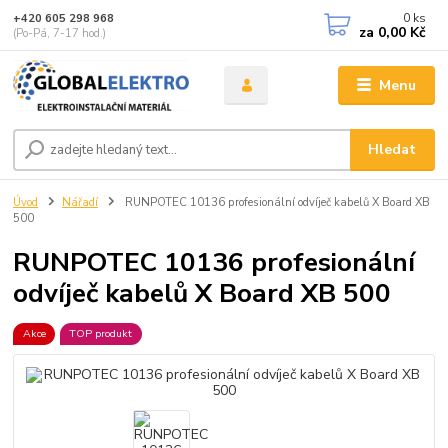
0
ks
+420 605 298 968
za
0,00 Kč
(Po-Pá, 7-17 hod.)
Menu
Hledat
Úvod
Nářadí
RUNPOTEC 10136 profesionální odvíječ kabelů X Board XB
500
RUNPOTEC 10136 profesionální
odvíječ kabelů X Board XB 500
Akce
TOP produkt