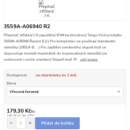
3559A-A06940 R2
Přepínač střídavý č.6 zapuštěný IP44 bezšroubový Tango Kód produktu:
3559A-A06940 Řazení 6 (1) Pro kompletaci se používají standardní
rámečky (3901A-B.. ..).Pro zajištění uvedeného stupně krytí se
doporučuje montáž maximálně do trojnásobných rámečků (ve
vodorovné i svislé orientaci).Stupeň krytí: IP...
celý popis
Dostupnost
na objednávku do 2 dnů
Barva
179,30 Kč
/
ks
148,18 Kč
bez DPH
Přidat do košíku