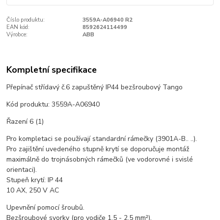
Číslo produktu:
3559A-A06940 R2
EAN kód:
8592624114499
Výrobce:
ABB
Kompletní specifikace
Přepínač střídavý č.6 zapuštěný IP44 bezšroubový Tango
Kód produktu: 3559A-A06940
Řazení 6 (1)
Pro kompletaci se používají standardní rámečky (3901A-B.. ..).
Pro zajištění uvedeného stupně krytí se doporučuje montáž
maximálně do trojnásobných rámečků (ve vodorovné i svislé
orientaci).
Stupeň krytí: IP 44
10 AX, 250 V AC
Upevnění pomocí šroubů.
Bezšroubové svorky (pro vodiče 1,5 - 2,5 mm²).