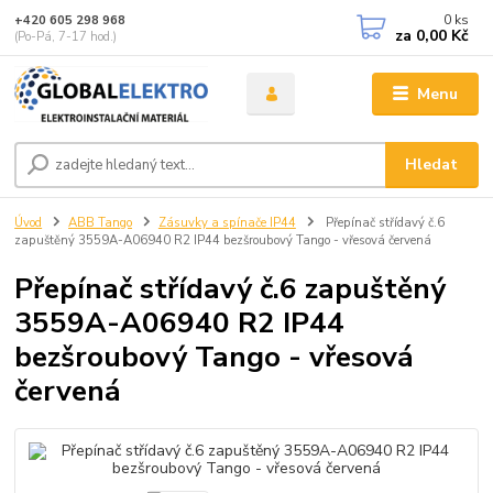
0
ks
+420 605 298 968
za
0,00 Kč
(Po-Pá, 7-17 hod.)
Menu
Hledat
Úvod
ABB Tango
Zásuvky a spínače IP44
Přepínač střídavý č.6
zapuštěný 3559A-A06940 R2 IP44 bezšroubový Tango - vřesová červená
Přepínač střídavý č.6 zapuštěný
3559A-A06940 R2 IP44
bezšroubový Tango - vřesová
červená