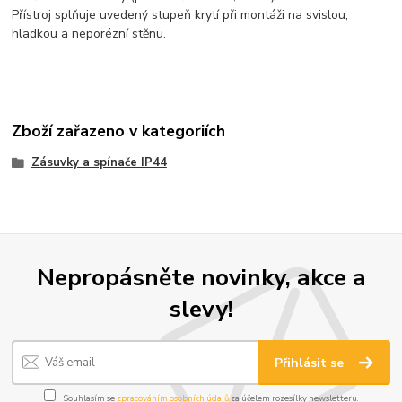
Přístroj splňuje uvedený stupeň krytí při montáži na svislou,
hladkou a neporézní stěnu.
Zboží zařazeno v kategoriích
Zásuvky a spínače IP44
Nepropásněte novinky, akce a
slevy!
Přihlásit se
Souhlasím se
zpracováním osobních údajů
za účelem rozesílky newsletteru.