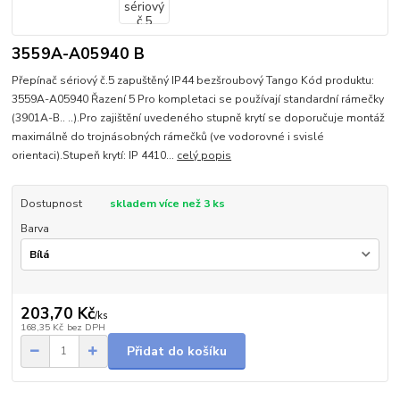
3559A-A05940 B
Přepínač sériový č.5 zapuštěný IP44 bezšroubový Tango Kód produktu:
3559A-A05940 Řazení 5 Pro kompletaci se používají standardní rámečky
(3901A-B.. ..).Pro zajištění uvedeného stupně krytí se doporučuje montáž
maximálně do trojnásobných rámečků (ve vodorovné i svislé
orientaci).Stupeň krytí: IP 4410...
celý popis
Dostupnost
skladem více než 3 ks
Barva
203,70 Kč
/
ks
168,35 Kč
bez DPH
Přidat do košíku