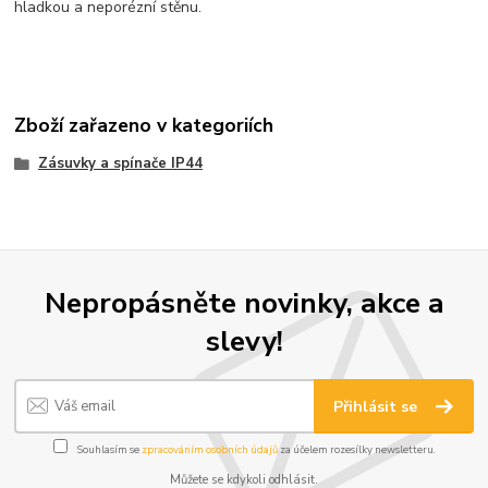
hladkou a neporézní stěnu.
Zboží zařazeno v kategoriích
Zásuvky a spínače IP44
Nepropásněte novinky, akce a
slevy!
Přihlásit se
Souhlasím se
zpracováním osobních údajů
za účelem rozesílky newsletteru.
Můžete se kdykoli odhlásit.