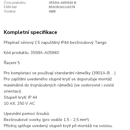
Číslo produktu:
3559A-A05940 B
EAN kód:
8592624114376
Výrobce:
ABB
Kompletní specifikace
Přepínač sériový č.5 zapuštěný IP44 bezšroubový Tango
Kód produktu: 3559A-A05940
Řazení 5
Pro kompletaci se používají standardní rámečky (3901A-B.. ..).
Pro zajištění uvedeného stupně krytí se doporučuje montáž
maximálně do trojnásobných rámečků (ve vodorovné i svislé
orientaci).
Stupeň krytí: IP 44
10 AX, 250 V AC
Upevnění pomocí šroubů.
Bezšroubové svorky (pro vodiče 1,5 - 2,5 mm²).
Přístroj splňuje uvedený stupeň krytí při montáži na svislou,