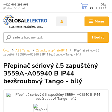
0
ks
+420 605 298 968
za
0,00 Kč
(Po-Pá, 7-17 hod.)
Menu
Hledat
Úvod
ABB Tango
Zásuvky a spínače IP44
Přepínač sériový č.5
zapuštěný 3559A-A05940 B IP44 bezšroubový Tango - bílý
Přepínač sériový č.5 zapuštěný
3559A-A05940 B IP44
bezšroubový Tango - bílý