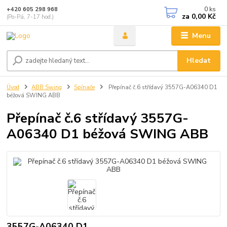
0
ks
+420 605 298 968
za
0,00 Kč
(Po-Pá, 7-17 hod.)
Menu
Hledat
Úvod
ABB Swing
Spínače
Přepínač č.6 střídavý 3557G-A06340 D1
béžová SWING ABB
Přepínač č.6 střídavý 3557G-
A06340 D1 béžová SWING ABB
3557G-A06340 D1