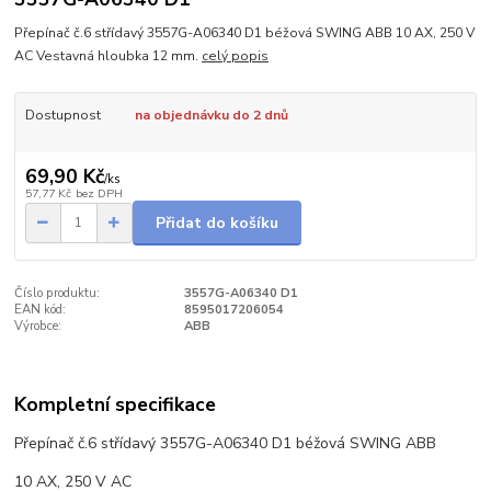
Přepínač č.6 střídavý 3557G-A06340 D1 béžová SWING ABB 10 AX, 250 V
AC Vestavná hloubka 12 mm.
celý popis
Dostupnost
na objednávku do 2 dnů
69,90 Kč
/
ks
57,77 Kč
bez DPH
Přidat do košíku
Číslo produktu:
3557G-A06340 D1
EAN kód:
8595017206054
Výrobce:
ABB
Kompletní specifikace
Přepínač č.6 střídavý 3557G-A06340 D1 béžová SWING ABB
10 AX, 250 V AC