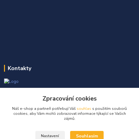
Kontakty
Martin Kňap
Zpracování cookies
+420 605 298 968
(Po-Pá, 7-17 hod.)
Náš e-shop a partneři potřebují Váš
souhlas
s použitím souborů
cookies, aby Vám mohli zobrazovat informace týkající se Vašich
info@globalelektro.cz
zájmů.
Souhlasím
Nastavení