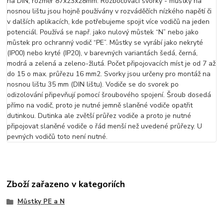
na DIN, rozměr 87x23x28mm. Rozbočovací svorky - můstky na
nosnou lištu jsou hojně používány v rozváděčích nízkého napětí či
v dalších aplikacích, kde potřebujeme spojit více vodičů na jeden
potenciál. Používá se např. jako nulový můstek “N” nebo jako
můstek pro ochranný vodič “PE”. Můstky se vyrábí jako nekryté
(IP00) nebo kryté (IP20), v barevných variantách šedá, černá,
modrá a zelená a zeleno-žlutá. Počet připojovacích míst je od 7 až
do 15 o max. průřezu 16 mm2. Svorky jsou určeny pro montáž na
nosnou lištu 35 mm (DIN lištu). Vodiče se do svorek po
odizolování připevňují pomocí šroubového spojení. Šroub dosedá
přímo na vodič, proto je nutné jemně slaněné vodiče opatřit
dutinkou. Dutinka ale zvětší průřez vodiče a proto je nutné
připojovat slaněné vodiče o řád menší než uvedené průřezy. U
pevných vodičů toto není nutné.
Zboží zařazeno v kategoriích
Můstky PE a N