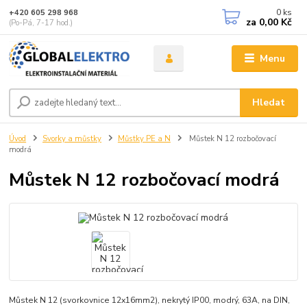
0
ks
+420 605 298 968
za
0,00 Kč
(Po-Pá, 7-17 hod.)
Menu
Hledat
Úvod
Svorky a můstky
Můstky PE a N
Můstek N 12 rozbočovací
modrá
Můstek N 12 rozbočovací modrá
Můstek N 12 (svorkovnice 12x16mm2), nekrytý IP00, modrý, 63A, na DIN,