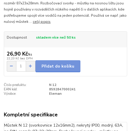
rozměr 87x23x28mm. Rozbočovací svorky - můstky na nosnou lištu jsou
hojně používány v rozváděčích nízkého napětí či v dalších aplikacích, kde
potřebujeme spojit více vodičů na jeden potenciál. Používá se např. jako
nulový můstek ...
celý popis
Dostupnost
skladem více než 50 ks
26,90 Kč
/
ks
22,23 Kč
bez DPH
Přidat do košíku
Číslo produktu:
N 12
EAN kód:
8592847000241
Výrobce:
Eleman
Kompletní specifikace
Můstek N 12 (svorkovnice 12x16mm2), nekrytý IP00, modrý, 63A,