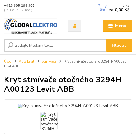
0
ks
+420 605 298 968
za
0,00 Kč
(Po-Pá, 7-17 hod.)
Menu
Hledat
Úvod
ABB Levit
Stmívače
Kryt stmívače otočného 3294H-A00123
Levit ABB
Kryt stmívače otočného 3294H-
A00123 Levit ABB