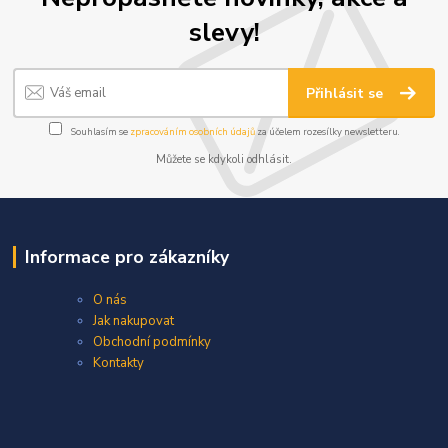
slevy!
Přihlásit se
Souhlasím se
zpracováním osobních údajů
za účelem rozesílky newsletteru.
Můžete se kdykoli odhlásit.
Informace pro zákazníky
O nás
Jak nakupovat
Obchodní podmínky
Kontakty