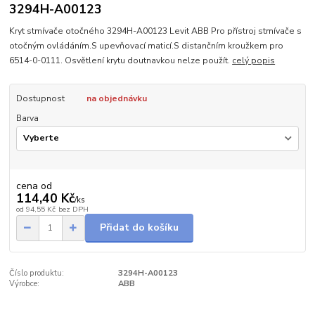
3294H-A00123
Kryt stmívače otočného 3294H-A00123 Levit ABB Pro přístroj stmívače s
otočným ovládáním.S upevňovací maticí.S distančním kroužkem pro
6514-0-0111. Osvětlení krytu doutnavkou nelze použít.
celý popis
Dostupnost
na objednávku
Barva
cena od
114,40 Kč
/
ks
od
94,55 Kč
bez DPH
Přidat do košíku
Číslo produktu:
3294H-A00123
Výrobce:
ABB