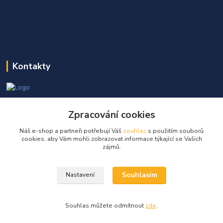
Kontakty
Martin Kňap
+420 605 298 968
Zpracování cookies
(Po-Pá, 7-17 hod.)
Náš e-shop a partneři potřebují Váš
souhlas
s použitím souborů
cookies, aby Vám mohli zobrazovat informace týkající se Vašich
info@globalelektro.cz
zájmů.
Souhlasím
Nastavení
Souhlas můžete odmítnout
zde
.
Vytvořeno na
Eshop-rychle.cz