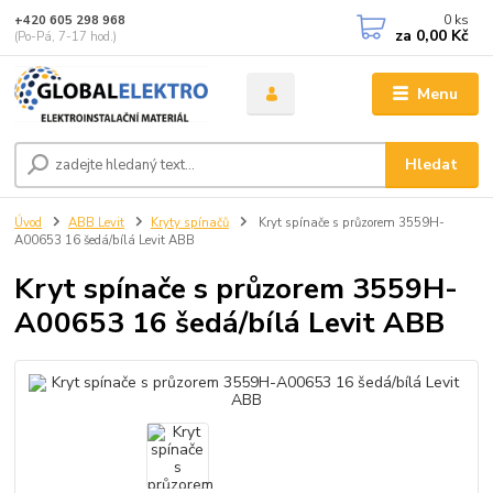
0
ks
+420 605 298 968
za
0,00 Kč
(Po-Pá, 7-17 hod.)
Menu
Hledat
Úvod
ABB Levit
Kryty spínačů
Kryt spínače s průzorem 3559H-
A00653 16 šedá/bílá Levit ABB
Kryt spínače s průzorem 3559H-
A00653 16 šedá/bílá Levit ABB