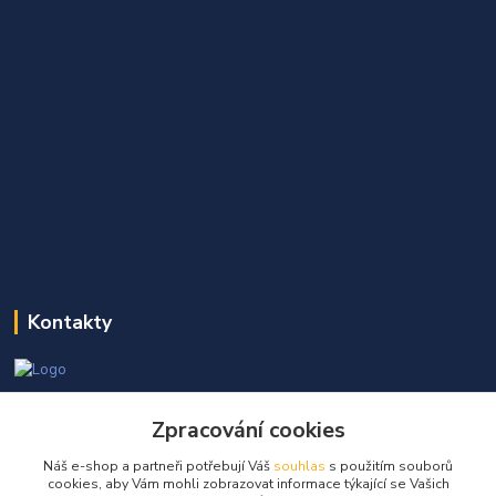
Kontakty
Martin Kňap
Zpracování cookies
+420 605 298 968
(Po-Pá, 7-17 hod.)
Náš e-shop a partneři potřebují Váš
souhlas
s použitím souborů
cookies, aby Vám mohli zobrazovat informace týkající se Vašich
info@globalelektro.cz