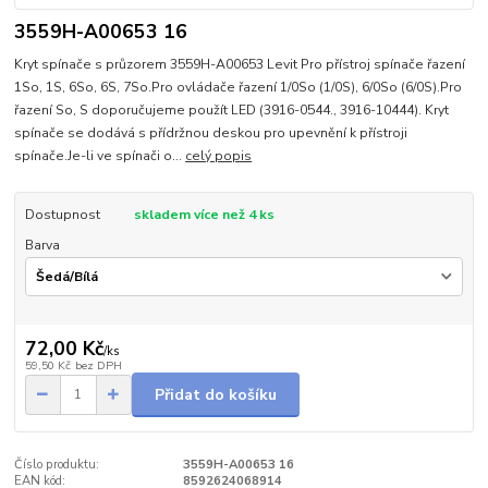
3559H-A00653 16
Kryt spínače s průzorem 3559H-A00653 Levit Pro přístroj spínače řazení
1So, 1S, 6So, 6S, 7So.Pro ovládače řazení 1/0So (1/0S), 6/0So (6/0S).Pro
řazení So, S doporučujeme použít LED (3916-0544., 3916-10444). Kryt
spínače se dodává s přídržnou deskou pro upevnění k přístroji
spínače.Je-li ve spínači o...
celý popis
Dostupnost
skladem více než 4 ks
Barva
72,00 Kč
/
ks
59,50 Kč
bez DPH
Přidat do košíku
Číslo produktu:
3559H-A00653 16
EAN kód:
8592624068914