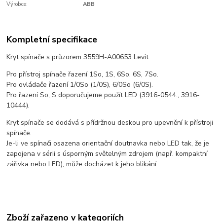
Výrobce:
ABB
Kompletní specifikace
Kryt spínače s průzorem 3559H-A00653 Levit
Pro přístroj spínače řazení 1So, 1S, 6So, 6S, 7So.
Pro ovládače řazení 1/0So (1/0S), 6/0So (6/0S).
Pro řazení So, S doporučujeme použít LED (3916-0544., 3916-
10444).
Kryt spínače se dodává s přídržnou deskou pro upevnění k přístroji
spínače.
Je-li ve spínači osazena orientační doutnavka nebo LED tak, že je
zapojena v sérii s úsporným světelným zdrojem (např. kompaktní
zářivka nebo LED), může docházet k jeho blikání.
Zboží zařazeno v kategoriích