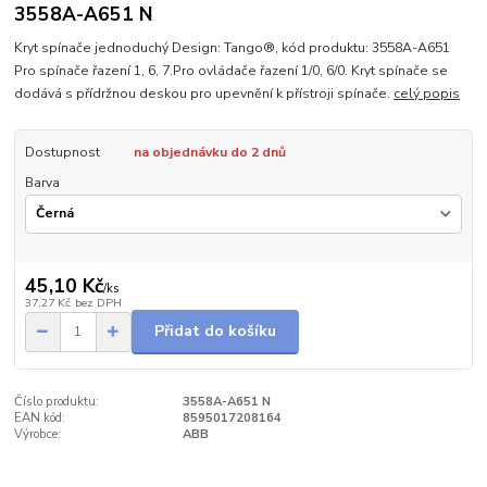
3558A-A651 N
Kryt spínače jednoduchý Design: Tango®, kód produktu: 3558A-A651
Pro spínače řazení 1, 6, 7.Pro ovládače řazení 1/0, 6/0. Kryt spínače se
dodává s přídržnou deskou pro upevnění k přístroji spínače.
celý popis
Dostupnost
na objednávku do 2 dnů
Barva
45,10 Kč
/
ks
37,27 Kč
bez DPH
Přidat do košíku
Číslo produktu:
3558A-A651 N
EAN kód:
8595017208164
Výrobce:
ABB