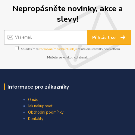
Nepropásněte novinky, akce a
slevy!
Přihlásit se
Souhlasím se
zpracováním osobních údajů
za účelem rozesílky newsletteru.
Můžete se kdykoli odhlásit.
Informace pro zákazníky
O nás
Jak nakupovat
Obchodní podmínky
Kontakty