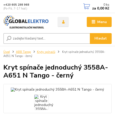
0
ks
+420 605 298 968
za
0,00 Kč
(Po-Pá, 7-17 hod.)
Menu
Hledat
Úvod
ABB Tango
Kryty spínačů
Kryt spínače jednoduchý 3558A-
A651 N Tango - černý
Kryt spínače jednoduchý 3558A-
A651 N Tango - černý