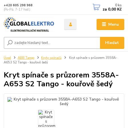
0
ks
+420 605 298 968
za
0,00 Kč
(Po-Pá, 7-17 hod.)
Menu
Hledat
Úvod
ABB Tango
Kryty spínačů
Kryt spínače s průzorem 3558A-
A653 S2 Tango - kouřově šedý
Kryt spínače s průzorem 3558A-
A653 S2 Tango - kouřově šedý