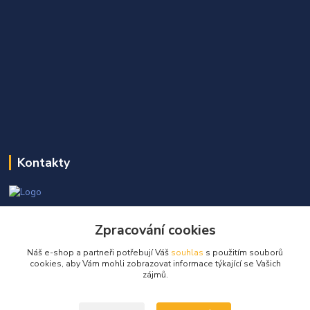
Kontakty
Martin Kňap
Zpracování cookies
+420 605 298 968
(Po-Pá, 7-17 hod.)
Náš e-shop a partneři potřebují Váš
souhlas
s použitím souborů
cookies, aby Vám mohli zobrazovat informace týkající se Vašich
info@globalelektro.cz
zájmů.