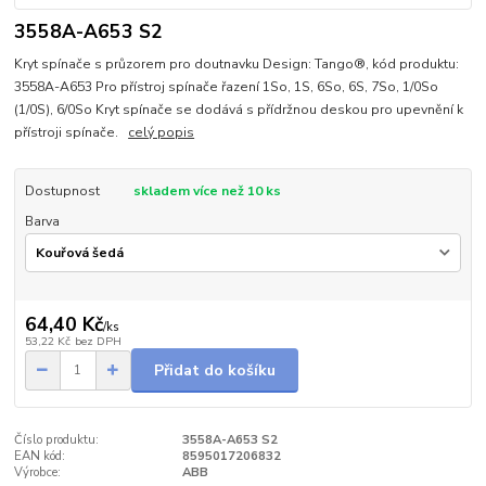
3558A-A653 S2
Kryt spínače s průzorem pro doutnavku Design: Tango®, kód produktu:
3558A-A653 Pro přístroj spínače řazení 1So, 1S, 6So, 6S, 7So, 1/0So
(1/0S), 6/0So Kryt spínače se dodává s přídržnou deskou pro upevnění k
přístroji spínače.
celý popis
Dostupnost
skladem více než 10 ks
Barva
64,40 Kč
/
ks
53,22 Kč
bez DPH
Přidat do košíku
Číslo produktu:
3558A-A653 S2
EAN kód:
8595017206832
Výrobce:
ABB