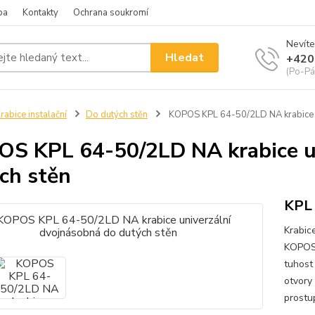
ba
Kontakty
Ochrana soukromí
Nevíte
Hledat
+420
(Po-Pá
rabice instalační
Do dutých stěn
KOPOS KPL 64-50/2LD NA krabice u
S KPL 64-50/2LD NA krabice un
ch stěn
KPL
Krabic
KOPOS 
tuhost 
otvory
prostup