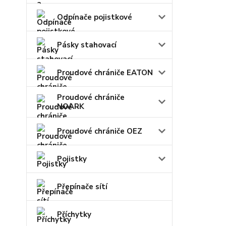
Odpínače pojistkové
Pásky stahovací
Proudové chrániče EATON
Proudové chrániče
NOARK
Proudové chrániče OEZ
Pojistky
Přepínače sítí
Příchytky