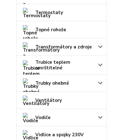
Termostaty
Topné rohože
Transformátory a zdroje
Trubice teplem
smrštitelné
Trubky ohebné
Ventilátory
Vodiče
Vidlice a spojky 230V