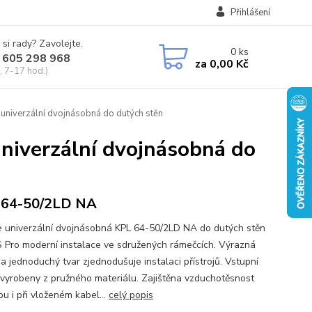
Přihlášení
 si rady? Zavolejte.
0
ks
 605 298 968
za
0,00 Kč
, 7-17 hod.)
niverzální dvojnásobná do dutých stěn
iverzální dvojnásobná do
 64-50/2LD NA
e univerzální dvojnásobná KPL 64-50/2LD NA do dutých stěn
Pro moderní instalace ve sdružených rámečcích. Výrazná
a jednoduchý tvar zjednodušuje instalaci přístrojů. Vstupní
 vyrobeny z pružného materiálu. Zajištěna vzduchotěsnost
u i při vloženém kabel...
celý popis