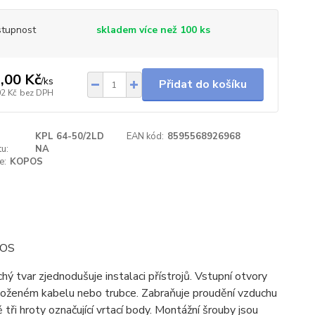
tupnost
skladem více než 100 ks
,00 Kč
/
ks
Přidat do košíku
02 Kč
bez DPH
KPL 64-50/2LD
EAN kód:
8595568926968
u:
NA
e:
KOPOS
POS
ý tvar zjednodušuje instalaci přístrojů. Vstupní otvory
vloženém kabelu nebo trubce. Zabraňuje proudění vzduchu
tři hroty označující vrtací body. Montážní šrouby jsou