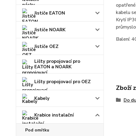
opatřené 
kabelu s
Jističe EATON
Krytí IP3
průmyslov
Jističe NOARK
Balení: 4
Jističe OEZ
Lišty propojovací pro
EATON a NOARK
Lišty propojovací pro OEZ
Zboží 
Kabely
Do du
Krabice instalační
Pod omítku