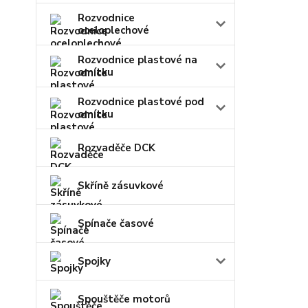
Rozvodnice
oceloplechové
Rozvodnice plastové na
omítku
Rozvodnice plastové pod
omítku
Rozvaděče DCK
Skříně zásuvkové
Spínače časové
Spojky
Spouštěče motorů