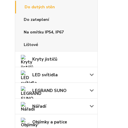
Do dutých stěn
Do zateplení
Na omítku IP54, IP67
Lištové
Kryty jističů
LED svítidla
LEGRAND SUNO
Nářadí
Objímky a patice