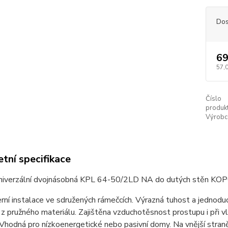
Dos
69
57,
Číslo
produkt
Výrobc
tní specifikace
univerzální dvojnásobná KPL 64-50/2LD NA do dutých stěn KO
ní instalace ve sdružených rámečcích. Výrazná tuhost a jednoduch
z pružného materiálu. Zajištěna vzduchotěsnost prostupu i při 
. Vhodná pro nízkoenergetické nebo pasivní domy. Na vnější straně 