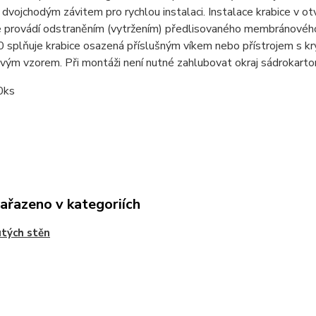
dvojchodým závitem pro rychlou instalaci. Instalace krabice v o
e provádí odstraněním (vytržením) předlisovaného membránového
0 splňuje krabice osazená příslušným víkem nebo přístrojem s 
ým vzorem. Při montáži není nutné zahlubovat okraj sádrokarto
0ks
zařazeno v kategoriích
tých stěn