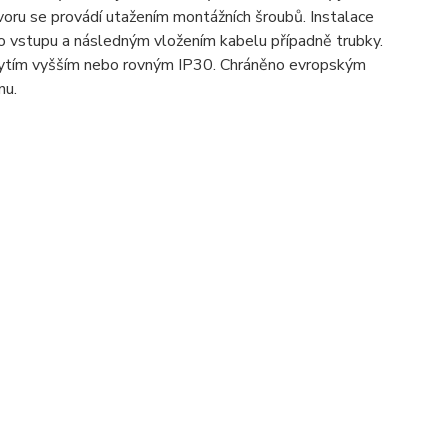
tvoru se provádí utažením montážních šroubů. Instalace
 vstupu a následným vložením kabelu případně trubky.
krytím vyšším nebo rovným IP30. Chráněno evropským
nu.