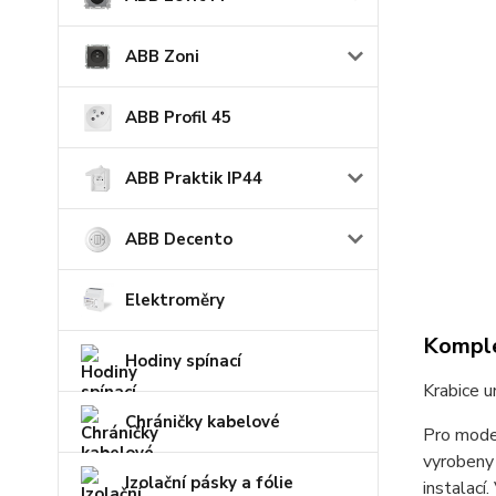
ABB Zoni
ABB Profil 45
ABB Praktik IP44
ABB Decento
Elektroměry
Komple
Hodiny spínací
Krabice 
Chráničky kabelové
Pro moder
vyrobeny 
Izolační pásky a fólie
instalací