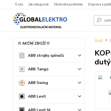
O nás
Jak nakupovat
Obchodní podmínky
Doprava a plat
Úvod
K
!!! AKČNÍ ZBOŽÍ !!!
KOPO
ABB strojky spínačů
dutý
ABB Tango
ABB Swing
ABB Levit
ABB Levit M