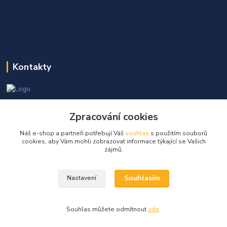
Kontakty
Martin Kňap
+420 605 298 968
Zpracování cookies
(Po-Pá, 7-17 hod.)
Náš e-shop a partneři potřebují Váš
souhlas
s použitím souborů
cookies, aby Vám mohli zobrazovat informace týkající se Vašich
info@globalelektro.cz
zájmů.
Souhlasím
Nastavení
Souhlas můžete odmítnout
zde
.
Vytvořeno na
Eshop-rychle.cz