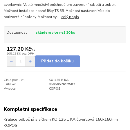
svorkovnic. Velké množství průchodů pro zavedení kabelů a trubek.
Možnost instalace nosné lišty TS 35. Možnost nastavení víka do
horizontální polohy. Možnost vyl...
celý popis
Dostupnost
skladem více než 30 ks
127,20 Kč
/
ks
105,12 Kč
bez DPH
Přidat do košíku
Číslo produktu:
KO 125 E KA
EAN kód:
8595057612587
Výrobce:
KOPOS
Kompletní specifikace
Krabice odbočná s víčkem KO 125 E KA čtvercová 150x150mm
KOPOS