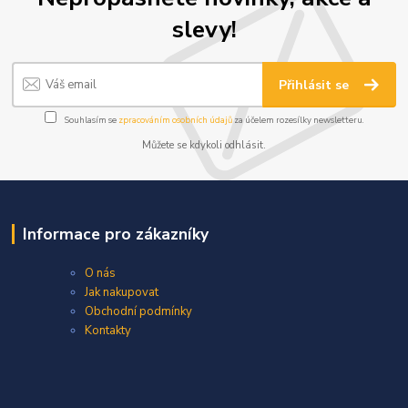
slevy!
Přihlásit se
Souhlasím se
zpracováním osobních údajů
za účelem rozesílky newsletteru.
Můžete se kdykoli odhlásit.
Informace pro zákazníky
O nás
Jak nakupovat
Obchodní podmínky
Kontakty