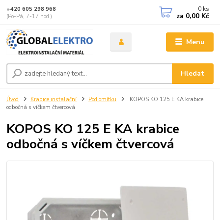
0
ks
+420 605 298 968
za
0,00 Kč
(Po-Pá, 7-17 hod.)
Menu
Hledat
Úvod
Krabice instalační
Pod omítku
KOPOS KO 125 E KA krabice
odbočná s víčkem čtvercová
KOPOS KO 125 E KA krabice
odbočná s víčkem čtvercová