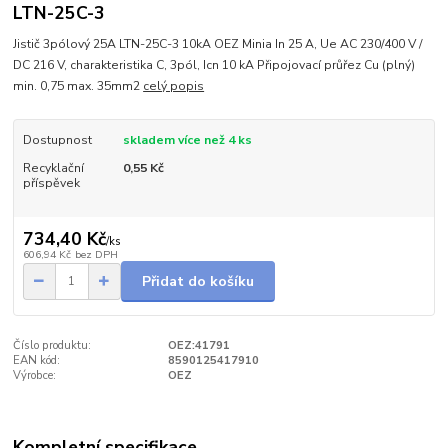
LTN-25C-3
Jistič 3pólový 25A LTN-25C-3 10kA OEZ Minia In 25 A, Ue AC 230/400 V /
DC 216 V, charakteristika C, 3pól, Icn 10 kA Připojovací průřez Cu (plný)
min. 0,75 max. 35mm2
celý popis
Dostupnost
skladem více než 4 ks
Recyklační
0,55 Kč
příspěvek
734,40 Kč
/
ks
606,94 Kč
bez DPH
Přidat do košíku
Číslo produktu:
OEZ:41791
EAN kód:
8590125417910
Výrobce:
OEZ
Kompletní specifikace