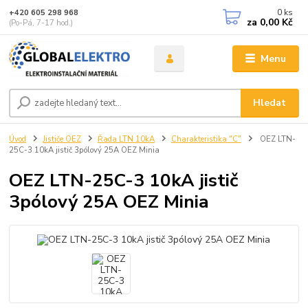
0
ks
+420 605 298 968
za
0,00 Kč
(Po-Pá, 7-17 hod.)
Menu
Hledat
Úvod
Jističe OEZ
Řada LTN 10kA
Charakteristika "C"
OEZ LTN-
25C-3 10kA jistič 3pólový 25A OEZ Minia
OEZ LTN-25C-3 10kA jistič
3pólový 25A OEZ Minia