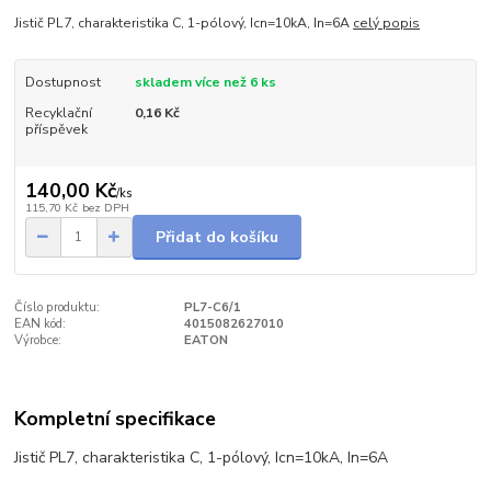
Jistič PL7, charakteristika C, 1-pólový, Icn=10kA, In=6A
celý popis
Dostupnost
skladem více než 6 ks
Recyklační
0,16 Kč
příspěvek
140,00 Kč
/
ks
115,70 Kč
bez DPH
Přidat do košíku
Číslo produktu:
PL7-C6/1
EAN kód:
4015082627010
Výrobce:
EATON
Kompletní specifikace
Jistič PL7, charakteristika C, 1-pólový, Icn=10kA, In=6A