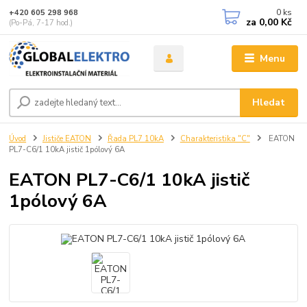
0
ks
+420 605 298 968
za
0,00 Kč
(Po-Pá, 7-17 hod.)
Menu
Hledat
Úvod
Jističe EATON
Řada PL7 10kA
Charakteristika "C"
EATON
PL7-C6/1 10kA jistič 1pólový 6A
EATON PL7-C6/1 10kA jistič
1pólový 6A