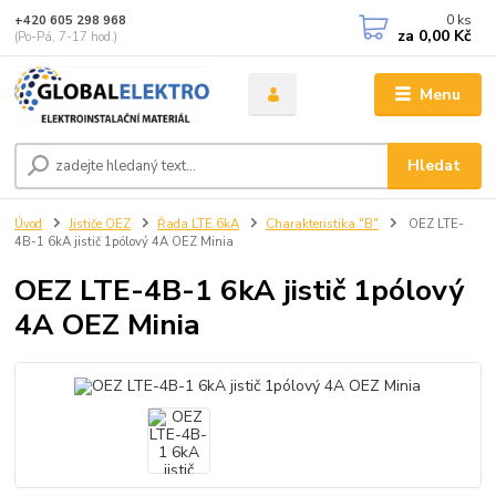
0
ks
+420 605 298 968
za
0,00 Kč
(Po-Pá, 7-17 hod.)
Menu
Hledat
Úvod
Jističe OEZ
Řada LTE 6kA
Charakteristika "B"
OEZ LTE-
4B-1 6kA jistič 1pólový 4A OEZ Minia
OEZ LTE-4B-1 6kA jistič 1pólový
4A OEZ Minia