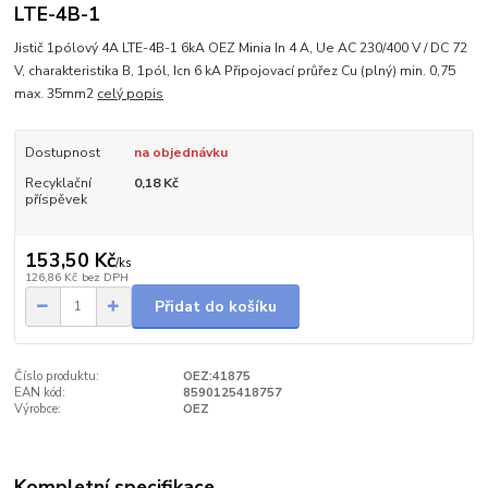
LTE-4B-1
Jistič 1pólový 4A LTE-4B-1 6kA OEZ Minia In 4 A, Ue AC 230/400 V / DC 72
V, charakteristika B, 1pól, Icn 6 kA Připojovací průřez Cu (plný) min. 0,75
max. 35mm2
celý popis
Dostupnost
na objednávku
Recyklační
0,18 Kč
příspěvek
153,50 Kč
/
ks
126,86 Kč
bez DPH
Přidat do košíku
Číslo produktu:
OEZ:41875
EAN kód:
8590125418757
Výrobce:
OEZ
Kompletní specifikace