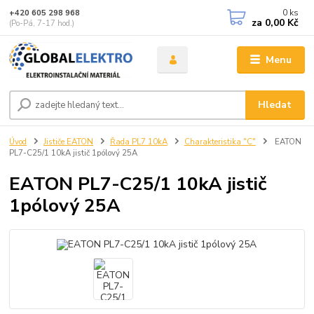
0
ks
+420 605 298 968
za
0,00 Kč
(Po-Pá, 7-17 hod.)
Menu
Hledat
Úvod
Jističe EATON
Řada PL7 10kA
Charakteristika "C"
EATON
PL7-C25/1 10kA jistič 1pólový 25A
EATON PL7-C25/1 10kA jistič
1pólový 25A