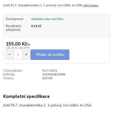
Jistič PL7, charakteristika C, 1-pólový, Icn=10kA, In=25A
celý popis
Dostupnost
skladem více než 8 ks
Recyklační
0,16 Kč
příspěvek
155,00 Kč
/
ks
128,10 Kč
bez DPH
Přidat do košíku
Číslo produktu:
PL7-C25/1
EAN kód:
4015082627065
Výrobce:
EATON
Kompletní specifikace
Jistič PL7, charakteristika C, 1-pólový, Icn=10kA, In=25A